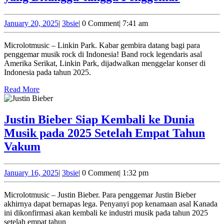
Park
Dijadwa
January
3bsie
January 20, 2025
|
3bsie
|
0 Comment
|
7:41 am
20,
Konser
2025
Microlotmusic – Linkin Park. Kabar gembira datang bagi para
di
penggemar musik rock di Indonesia! Band rock legendaris asal
Indonesi
Amerika Serikat, Linkin Park, dijadwalkan menggelar konser di
Indonesia pada tahun 2025.
Tahun
Read
2025:
Read More
More
Sebuah
Kabar
Justin Bieber Siap Kembali ke Dunia
yang
Musik pada 2025 Setelah Empat Tahun
Ditungg
Justin
Vakum
tunggu
Bieber
Pengge
Siap
January
3bsie
January 16, 2025
|
3bsie
|
0 Comment
|
1:32 pm
16,
Kembali
2025
Microlotmusic – Justin Bieber. Para penggemar Justin Bieber
ke
akhirnya dapat bernapas lega. Penyanyi pop kenamaan asal Kanada
Dunia
ini dikonfirmasi akan kembali ke industri musik pada tahun 2025
setelah empat tahun