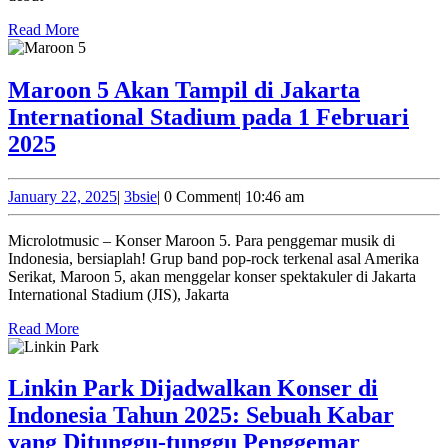
Dua
Read
Dekade,
Read More
More
Siap
Rilis
Maroon 5 Akan Tampil di Jakarta
Maret
International Stadium pada 1 Februari
2025
Maroon
2025
5
Akan
January
3bsie
January 22, 2025
|
3bsie
|
0 Comment
|
10:46 am
22,
Tampil
2025
Microlotmusic – Konser Maroon 5. Para penggemar musik di
di
Indonesia, bersiaplah! Grup band pop-rock terkenal asal Amerika
Jakarta
Serikat, Maroon 5, akan menggelar konser spektakuler di Jakarta
International Stadium (JIS), Jakarta
International
Read
Stadium
Read More
More
pada
1
Linkin Park Dijadwalkan Konser di
Februari
Indonesia Tahun 2025: Sebuah Kabar
2025
Linkin
yang Ditunggu-tunggu Penggemar