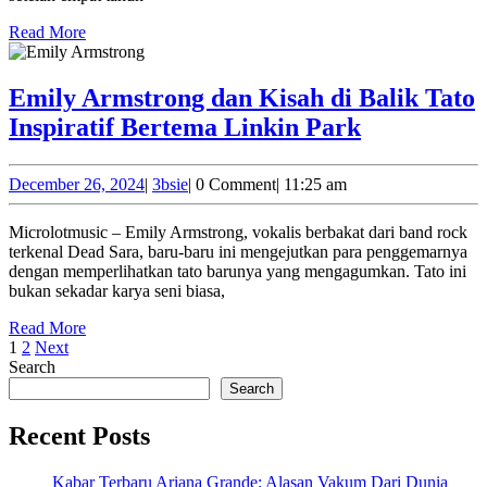
Musik
Read
pada
Read More
More
2025
Setelah
Emily Armstrong dan Kisah di Balik Tato
Empat
Emily
Inspiratif Bertema Linkin Park
Tahun
Armstrong
Vakum
dan
December
3bsie
December 26, 2024
|
3bsie
|
0 Comment
|
11:25 am
26,
Kisah
2024
Microlotmusic – Emily Armstrong, vokalis berbakat dari band rock
di
terkenal Dead Sara, baru-baru ini mengejutkan para penggemarnya
Balik
dengan memperlihatkan tato barunya yang mengagumkan. Tato ini
bukan sekadar karya seni biasa,
Tato
Read
Inspiratif
Read More
Posts
More
1
2
Next
Bertema
Search
pagination
Linkin
Search
Park
Recent Posts
Kabar Terbaru Ariana Grande: Alasan Vakum Dari Dunia