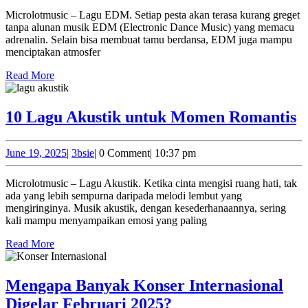
Pal
2025
Microlotmusic – Lagu EDM. Setiap pesta akan terasa kurang greget
Ser
tanpa alunan musik EDM (Electronic Dance Music) yang memacu
unt
adrenalin. Selain bisa membuat tamu berdansa, EDM juga mampu
menciptakan atmosfer
Pes
Read
Read More
More
1
10 Lagu Akustik untuk Momen Romantis
L
A
June
3bsie
June 19, 2025
|
3bsie
|
0 Comment
|
10:37 pm
19,
u
2025
Microlotmusic – Lagu Akustik. Ketika cinta mengisi ruang hati, tak
M
ada yang lebih sempurna daripada melodi lembut yang
R
mengiringinya. Musik akustik, dengan kesederhanaannya, sering
kali mampu menyampaikan emosi yang paling
Read
Read More
More
Mengapa Banyak Konser Internasional
Mengapa
Digelar Februari 2025?