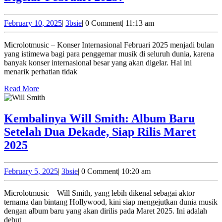
Banyak
Konser
February
3bsie
February 10, 2025
|
3bsie
|
0 Comment
|
11:13 am
10,
Internasional
2025
Microlotmusic – Konser Internasional Februari 2025 menjadi bulan
Digelar
yang istimewa bagi para penggemar musik di seluruh dunia, karena
Februari
banyak konser internasional besar yang akan digelar. Hal ini
menarik perhatian tidak
2025?
Read
Read More
More
Kembalinya Will Smith: Album Baru
Setelah Dua Dekade, Siap Rilis Maret
Kembalinya
2025
Will
Smith:
February
3bsie
February 5, 2025
|
3bsie
|
0 Comment
|
10:20 am
5,
Album
2025
Microlotmusic – Will Smith, yang lebih dikenal sebagai aktor
Baru
ternama dan bintang Hollywood, kini siap mengejutkan dunia musik
Setelah
dengan album baru yang akan dirilis pada Maret 2025. Ini adalah
debut