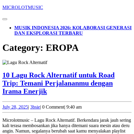
Skip
MICROLOTMUSIC
to
content
Open
Skip
Button
MUSIK INDONESIA 2026: KOLABORASI GENERASI
to
DAN EKSPLORASI TERBARU
content
CLOSE
Category:
EROPA
BUTTON
10 Lagu Rock Alternatif untuk Road
Trip: Temani Perjalananmu dengan
10
Irama Enerjik
Lagu
Rock
July
3bsie
July 28, 2025
|
3bsie
|
0 Comment
|
9:40 am
28,
Alternatif
2025
Microlotmusic – Lagu Rock Alternatif. Berkendara jarak jauh sering
untuk
kali terasa membosankan jika hanya ditemani suara mesin atau deru
Road
angin. Namun, segalanya berubah saat kamu menyalakan playlist