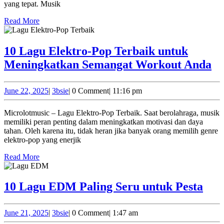
yang tepat. Musik
Trip:
Read
Temani
Read More
More
Perjalananmu
dengan
10 Lagu Elektro-Pop Terbaik untuk
Irama
10
Meningkatkan Semangat Workout Anda
Enerjik
L
El
June
3bsie
June 22, 2025
|
3bsie
|
0 Comment
|
11:16 pm
22,
P
2025
Microlotmusic – Lagu Elektro-Pop Terbaik. Saat berolahraga, musik
Te
memiliki peran penting dalam meningkatkan motivasi dan daya
un
tahan. Oleh karena itu, tidak heran jika banyak orang memilih genre
elektro-pop yang enerjik
Me
Read
Se
Read More
More
W
A
10
10 Lagu EDM Paling Seru untuk Pesta
Lag
ED
June
3bsie
June 21, 2025
|
3bsie
|
0 Comment
|
1:47 am
21,