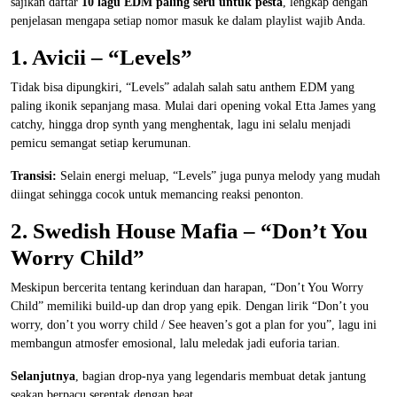
sajikan daftar
10 lagu EDM paling seru untuk pesta
, lengkap dengan
penjelasan mengapa setiap nomor masuk ke dalam playlist wajib Anda.
1. Avicii – “Levels”
Tidak bisa dipungkiri, “Levels” adalah salah satu anthem EDM yang
paling ikonik sepanjang masa. Mulai dari opening vokal Etta James yang
catchy, hingga drop synth yang menghentak, lagu ini selalu menjadi
pemicu semangat setiap kerumunan.
Transisi:
Selain energi meluap, “Levels” juga punya melody yang mudah
diingat sehingga cocok untuk memancing reaksi penonton.
2. Swedish House Mafia – “Don’t You
Worry Child”
Meskipun bercerita tentang kerinduan dan harapan, “Don’t You Worry
Child” memiliki build-up dan drop yang epik. Dengan lirik “Don’t you
worry, don’t you worry child / See heaven’s got a plan for you”, lagu ini
membangun atmosfer emosional, lalu meledak jadi euforia tarian.
Selanjutnya
, bagian drop-nya yang legendaris membuat detak jantung
seakan berpacu serentak dengan beat.