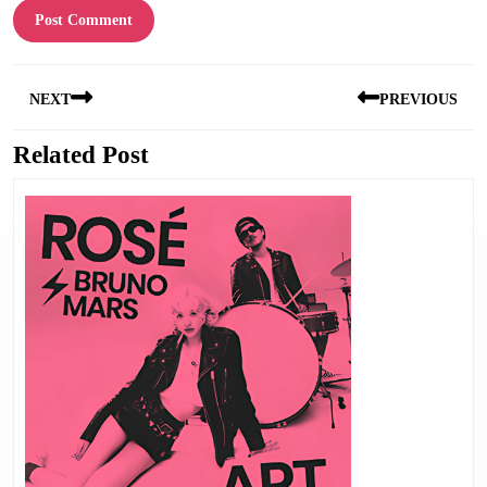
Post
NEXT
PREVIOUS
navigation
Related Post
Next
Previous
post:
post: