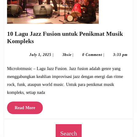
10 Lagu Jazz Fusion untuk Penikmat Musik
10
Kompleks
Lagu
Jazz
July
3bsie
July 1, 2025
|
3bsie
|
0 Comment
|
3:33 pm
1,
Fusion
2025
Microlotmusic – Lagu Jazz Fusion. Jazz fusion adalah genre yang
untuk
Penikmat
menggabungkan keahlian improvisasi jazz dengan energi dan ritme
Musik
rock, funk, ataupun world music. Untuk para penikmat musik
Kompleks
kompleks, setiap nada
Read
Read More
More
Search