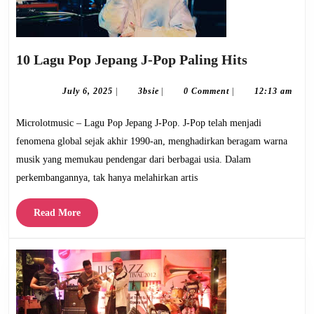
10
10 Lagu Pop Jepang J-Pop Paling Hits
Lagu
Pop
July
3bsie
July 6, 2025
|
3bsie
|
0 Comment
|
12:13 am
6,
Jepang
2025
Microlotmusic – Lagu Pop Jepang J-Pop. J-Pop telah menjadi
J-
Pop
fenomena global sejak akhir 1990-an, menghadirkan beragam warna
Paling
musik yang memukau pendengar dari berbagai usia. Dalam
Hits
perkembangannya, tak hanya melahirkan artis
Read
Read More
More