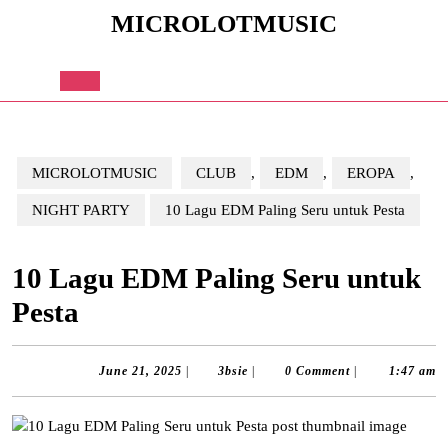
Skip
MICROLOTMUSIC
to
content
Skip
to
Open
content
Button
MICROLOTMUSIC
CLUB
,
EDM
,
EROPA
,
NIGHT PARTY
10 Lagu EDM Paling Seru untuk Pesta
10 Lagu EDM Paling Seru untuk
Pesta
June
3bsie
June 21, 2025
|
3bsie
|
0 Comment
|
1:47 am
21,
2025