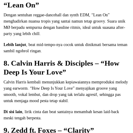
“Lean On”
Dengan sentuhan reggae-dancehall dan synth EDM, “Lean On”
menghadirkan nuansa tropis yang santai namun tetap groovy. Suara unik
MØ berpadu sempurna dengan bassline ritmis, ideal untuk suasana after-
party yang lebih chill.
Lebih lanjut
, beat mid-tempo-nya cocok untuk dinikmati bersama teman
sambil ngobrol ringan.
8. Calvin Harris & Disciples – “How
Deep Is Your Love”
Calvin Harris kembali menunjukkan kepiawaiannya memproduksi melody
yang earworm. “How Deep Is Your Love” menyajikan groove yang
smooth, vokal lembut, dan drop yang tak terlalu agresif, sehingga pas
untuk menjaga mood pesta tetap stabil.
Di sisi lain
, lirik cinta dan beat santainya menambah kesan laid-back
meski tengah berpesta.
9. Zedd ft. Foxes – “Clarity”