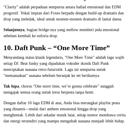
“Clarity” adalah perpaduan sempurna antara ballad emosional dan EDM
progresif. Vokal impian dari Foxes berpadu dengan build-up dramatis dan
drop yang meledak, ideal untuk momen-momen dramatis di lantai dansa.
Selanjutnya
, bagian bridge-nya yang mellow memberi jeda emosional
sebelum kembali ke euforia drop.
10. Daft Punk – “One More Time”
Menyandang status klasik legendaris, “One More Time” adalah lagu wajib
setiap DJ. Beat funky yang dipadukan vokoder ikonik Daft Punk
menciptakan suasana retro-futuristik. Lagu ini sempurna untuk
“memanaskan” suasana sebelum beranjak ke set berikutnya.
Tak lupa
, chorus “One more time, we’re gonna celebrate” sungguh
mengajak semua orang untuk terus berpesta tanpa henti.
Dengan daftar 10 lagu EDM di atas, Anda bisa merangkai playlist pesta
yang dinamis—mulai dari anthem emosional hingga drop yang
menghentak. Lebih dari sekadar musik latar, setiap nomor membawa cerita
dan energi tersendiri yang mampu mengubah suasana menjadi lebih hidup.