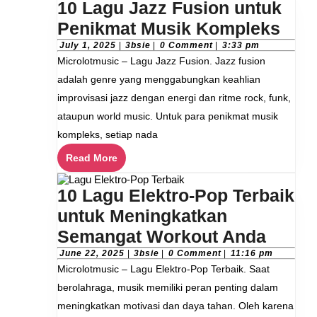
10 Lagu Jazz Fusion untuk
10
Penikmat Musik Kompleks
Lag
July
3bsie
July 1, 2025
|
3bsie
|
0 Comment
|
3:33 pm
1,
Microlotmusic – Lagu Jazz Fusion. Jazz fusion
Jaz
2025
adalah genre yang menggabungkan keahlian
Fus
improvisasi jazz dengan energi dan ritme rock, funk,
unt
ataupun world music. Untuk para penikmat musik
Pen
kompleks, setiap nada
Mus
Read
Read More
Kom
More
10 Lagu Elektro-Pop Terbaik
untuk Meningkatkan
10
Semangat Workout Anda
Lagu
June
3bsie
June 22, 2025
|
3bsie
|
0 Comment
|
11:16 pm
22,
Microlotmusic – Lagu Elektro-Pop Terbaik. Saat
Elektr
2025
berolahraga, musik memiliki peran penting dalam
Pop
meningkatkan motivasi dan daya tahan. Oleh karena