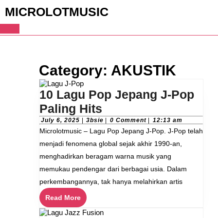
Skip
MICROLOTMUSIC
to
content
Skip
to
Open
content
Button
Category:
AKUSTIK
10 Lagu Pop Jepang J-Pop
10
Paling Hits
Lagu
July
3bsie
July 6, 2025
|
3bsie
|
0 Comment
|
12:13 am
6,
Microlotmusic – Lagu Pop Jepang J-Pop. J-Pop telah
Pop
2025
menjadi fenomena global sejak akhir 1990-an,
Jepang
menghadirkan beragam warna musik yang
J-
memukau pendengar dari berbagai usia. Dalam
Pop
perkembangannya, tak hanya melahirkan artis
Paling
Read
Read More
Hits
More