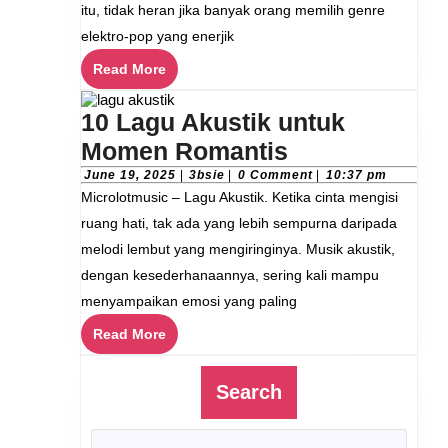
Terba
itu, tidak heran jika banyak orang memilih genre
untuk
elektro-pop yang enerjik
Menin
Read
Read More
Sema
More
Worko
10 Lagu Akustik untuk
Anda
10
Momen Romantis
Lagu
June
3bsie
June 19, 2025
|
3bsie
|
0 Comment
|
10:37 pm
19,
Microlotmusic – Lagu Akustik. Ketika cinta mengisi
Akustik
2025
ruang hati, tak ada yang lebih sempurna daripada
untuk
melodi lembut yang mengiringinya. Musik akustik,
Momen
dengan kesederhanaannya, sering kali mampu
Romantis
menyampaikan emosi yang paling
Read
Read More
More
Search