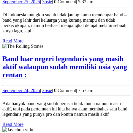
dan
Indonesia
September
3bsie
September 25, 2025
|
3bsie
|
0 Comment
|
5:32 am
25,
bersatu
yang
2025
Di indonesia mungkin sudah tidak jarang kamu mendengar band –
kembali
berawal
band yang lahir dari keluarga yang kurang mampu dan tidak
!
dari
berkecukupan, namun berhasil mengangkat derajat melalui sebuah
karya lagu, tapi
pelajar
Read
sampai
Read More
More
menjadi
band
Band luar negeri legendaris yang masih
papan
aktif walaupun sudah memiliki usia yang
atas
Band
rentan :
terkenal
luar
:
negeri
September
3bsie
September 24, 2025
|
3bsie
|
0 Comment
|
7:57 am
24,
legendaris
2025
Ada banyak band yang sudah berusia tidak muda namun masih
yang
aktif, tapi pada pertemuan ini kita hanya akan membahas satu band
masih
legendaris yang punya pro dan kontra namun masih aktif
aktif
Read
Read More
More
walaupun