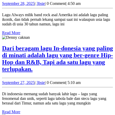
balik
A
September
3bsie
September 28, 2025
|
3bsie
|
0 Comment
|
4:50 am
28,
lagu
B
2025
Lagu Always milik band rock asal Amerika ini adalah lagu paling
yang
J
ikonik, dan tidak pernah lekang sampai saat ini walaupun usia lagu
sering
y
sudah di usia 30 tahun namun, lagu ini
kamu
t
Read
Read More
dengarkan
More
p
l
Dari beragam lagu In-donesia yang paling
o
di minati adalah lagu yang ber-genre Hip-
w
Hop dan R&B, Tapi ada satu lagu yang
s
Dari
terlupakan.
s
beragam
i
lagu
September
3bsie
September 27, 2025
|
3bsie
|
0 Comment
|
5:10 am
27,
In-
2025
Di indonesia memang sudah banyak lahir lagu – lagu yang
donesia
fenomenal dan unik, seperti lagu tabola bale dan stecu lagu yang
yang
berasal dari Timur, namun ada satu lagu yang mungkin
paling
Read
Read More