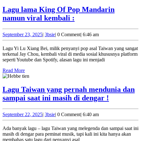
sudah
Lagu lama King Of Pop Mandarin
memiliki
Lagu
namun viral kembali :
usia
lama
yang
King
September
3bsie
September 23, 2025
|
3bsie
|
0 Comment
|
6:46 am
rentan
23,
Of
2025
:
Lagu Yi Lu Xiang Bei, milik penyanyi pop asal Taiwan yang sangat
Pop
terkenal Jay Chou, kembali viral di media sosial khususnya platform
Mandarin
seperti Youtube dan Spotify, alasan lagu ini menjadi
namun
Read
Read More
More
viral
kembali
Lagu Taiwan yang pernah mendunia dan
:
Lagu
sampai saat ini masih di dengar !
Taiwan
yang
September
3bsie
September 22, 2025
|
3bsie
|
0 Comment
|
6:40 am
22,
pernah
2025
Ada banyak lagu – lagu Taiwan yang melegenda dan sampai saat ini
mendunia
masih di dengar para peminat musik, tapi kali ini kita hanya akan
dan
membahas satu lagu dari penyanyi asal