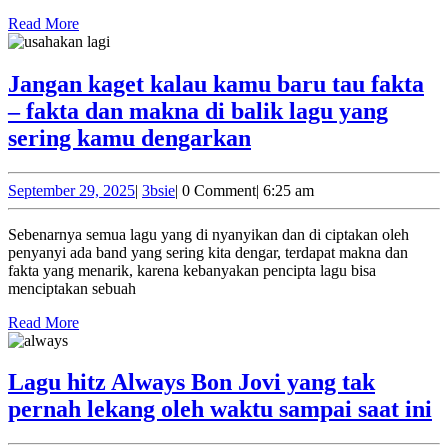
pada
Read
Read More
More
lagu
Taiwan
Jangan kaget kalau kamu baru tau fakta
dengan
– fakta dan makna di balik lagu yang
penyanyi
Jangan
sering kamu dengarkan
yang
kaget
fenomenal
kalau
September
3bsie
September 29, 2025
|
3bsie
|
0 Comment
|
6:25 am
dan
29,
kamu
2025
legendaris
Sebenarnya semua lagu yang di nyanyikan dan di ciptakan oleh
baru
penyanyi ada band yang sering kita dengar, terdapat makna dan
tau
fakta yang menarik, karena kebanyakan pencipta lagu bisa
menciptakan sebuah
fakta
Read
–
Read More
More
fakta
dan
Lagu hitz Always Bon Jovi yang tak
makna
L
pernah lekang oleh waktu sampai saat ini
di
h