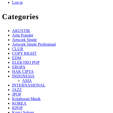
Log in
Categories
AKUSTIK
Artis Populer
Artwork Single
Artwork Single Profesional
CLUB
COPY RIGHT
EDM
ELEKTRO POP
EROPA
HAK CIPTA
INDONESIA
ASIA
INTERNASIONAL
JAZZ
JPOP
Kolaborasi Musik
KOREA
KPOP
Kunci Sukses