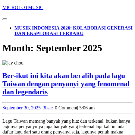
Skip
MICROLOTMUSIC
to
content
Open
Skip
Button
MUSIK INDONESIA 2026: KOLABORASI GENERASI
to
DAN EKSPLORASI TERBARU
content
CLOSE
Month:
September 2025
BUTTON
Ber-ikut ini kita akan beralih pada lagu
Taiwan dengan penyanyi yang fenomenal
Ber-
dan legendaris
ikut
ini
September
3bsie
September 30, 2025
|
3bsie
|
0 Comment
|
5:06 am
30,
kita
2025
Lagu Taiwan memang banyak yang hitz dan terkenal, bukan hanya
akan
lagunya penyanyinya juga banyak yang terkenal tapi kali ini ada
beralih
daftar lagu dari satu orang penyanyi saja, lagunya penuh makna