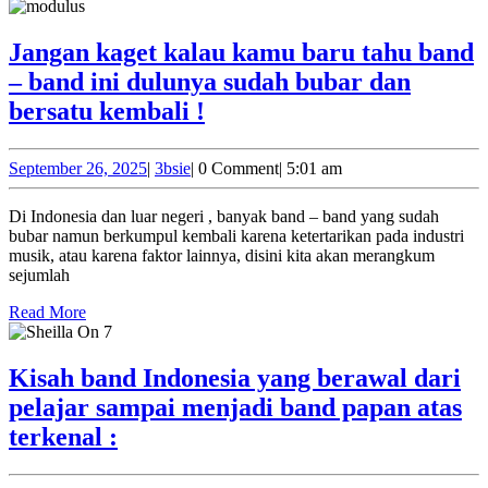
More
di
minati
Jangan kaget kalau kamu baru tahu band
adalah
– band ini dulunya sudah bubar dan
lagu
Jangan
bersatu kembali !
yang
kaget
ber-
kalau
September
3bsie
September 26, 2025
|
3bsie
|
0 Comment
|
5:01 am
genre
26,
kamu
2025
Hip-
Di Indonesia dan luar negeri , banyak band – band yang sudah
baru
bubar namun berkumpul kembali karena ketertarikan pada industri
Hop
tahu
musik, atau karena faktor lainnya, disini kita akan merangkum
dan
sejumlah
band
R&B,
Read
–
Read More
Tapi
More
band
ada
ini
Kisah band Indonesia yang berawal dari
satu
dulunya
pelajar sampai menjadi band papan atas
lagu
sudah
Kisah
terkenal :
yang
bubar
band
terlupakan.