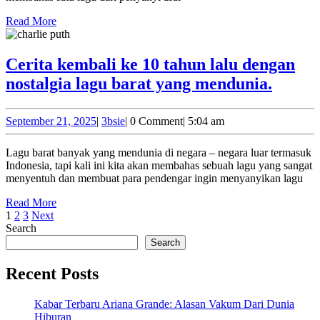
sampai
Read
Read More
More
saat
ini
Cerita kembali ke 10 tahun lalu dengan
masih
Cerita
nostalgia lagu barat yang mendunia.
di
kemba
dengar
ke
September
3bsie
September 21, 2025
|
3bsie
|
0 Comment
|
5:04 am
!
21,
10
2025
Lagu barat banyak yang mendunia di negara – negara luar termasuk
tahun
Indonesia, tapi kali ini kita akan membahas sebuah lagu yang sangat
lalu
menyentuh dan membuat para pendengar ingin menyanyikan lagu
denga
Read
Read More
Posts
More
nostal
1
2
3
Next
Search
pagination
lagu
Search
barat
Recent Posts
yang
mendu
Kabar Terbaru Ariana Grande: Alasan Vakum Dari Dunia
Hiburan