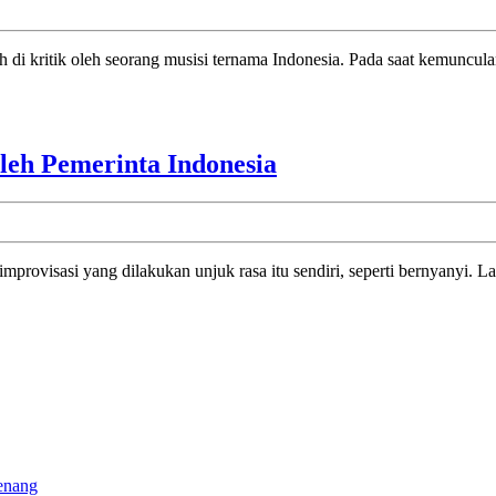
di
Kritik:
rnah di kritik oleh seorang musisi ternama Indonesia. Pada saat kemuncu
Ariel
Tak
Sakit
Hati
Menghina
leh Pemerinta Indonesia
Dengan
Pemerinta!
Amad
Lagu
Dhani
Ini
Diboikot
Oleh
Pemerinta
Indonesia
enang