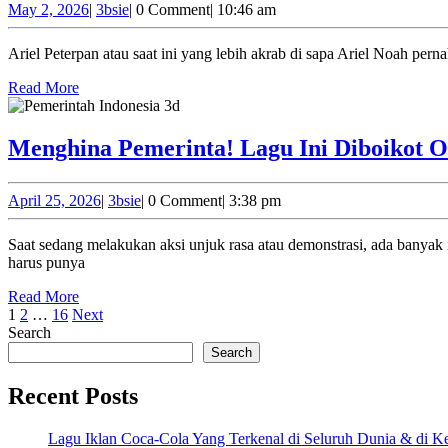
May
3bsie
May 2, 2026
|
3bsie
|
0 Comment
|
10:46 am
2,
2026
Ariel Peterpan atau saat ini yang lebih akrab di sapa Ariel Noah pe
Read
Read More
More
Menghina Pemerinta! Lagu Ini Diboikot O
April
3bsie
April 25, 2026
|
3bsie
|
0 Comment
|
3:38 pm
25,
2026
Saat sedang melakukan aksi unjuk rasa atau demonstrasi, ada banyak improvisasi yang dilakukan unjuk rasa itu sendiri, seperti bernyanyi. Lagu yang dipilih untuk dinyanyikan pun tidak sembarangan karena
harus punya
Read
Read More
Posts
More
1
2
…
16
Next
Search
pagination
Search
Recent Posts
Lagu Iklan Coca-Cola Yang Terkenal di Seluruh Dunia & di K