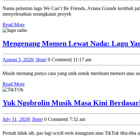
2026
Nama pelantun lagu We Can’t Be Friends, Ariana Grande kembali jadi sorotan publik global bukan karena kesuksesannya, tetapi karena kondisi fisiknya yang semakin hari semakin melemah. Setelah
menyelesaikan serangkaian proyek
Read
Read More
More
Mengenang Momen Lewat Nada: Lagu Yan
August
3bsie
August 3, 2026
|
3bsie
|
0 Comment
|
11:17 am
3,
2026
Musik memang punya cara yang unik untuk merekam memori atau satu f
Read
Read More
More
Yuk Ngobrolin Musik Masa Kini Berdasar
July
3bsie
July 31, 2026
|
3bsie
|
0 Comment
|
7:32 am
31,
2026
Pernah tidak sih, pas lagi scroll reels instagram atau TikTok tiba-tib