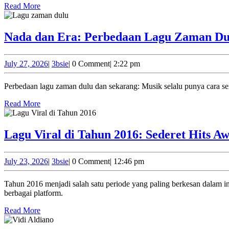
Read
Read More
More
Nada dan Era: Perbedaan Lagu Zaman Du
July
3bsie
July 27, 2026
|
3bsie
|
0 Comment
|
2:22 pm
27,
2026
Perbedaan lagu zaman dulu dan sekarang: Musik selalu punya cara se
Read
Read More
More
Lagu Viral di Tahun 2016: Sederet Hits A
July
3bsie
July 23, 2026
|
3bsie
|
0 Comment
|
12:46 pm
23,
2026
Tahun 2016 menjadi salah satu periode yang paling berkesan dalam industri musik. Berbagai lagu dari musisi internasional maupun lokal berhasil mencuri perhatian publik dan mendominasi tangga lagu di
berbagai platform.
Read
Read More
More