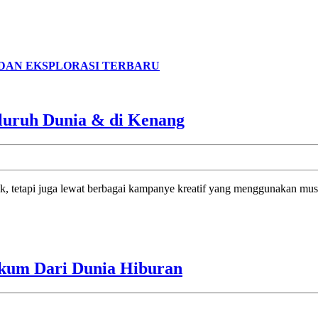
I DAN EKSPLORASI TERBARU
Lagu
eluruh Dunia & di Kenang
Iklan
Coca-
Cola
Yang
Terkenal
di
Seluruh
Kabar
akum Dari Dunia Hiburan
Dunia
Terbaru
&
Ariana
di