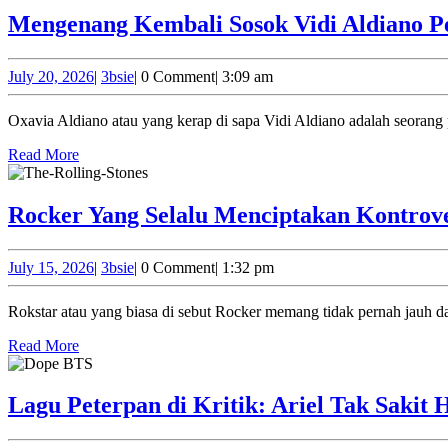
Mengenang Kembali Sosok Vidi Aldiano Pe
July
3bsie
July 20, 2026
|
3bsie
|
0 Comment
|
3:09 am
20,
2026
Oxavia Aldiano atau yang kerap di sapa Vidi Aldiano adalah seoran
Read
Read More
More
Rocker Yang Selalu Menciptakan Kontrove
July
3bsie
July 15, 2026
|
3bsie
|
0 Comment
|
1:32 pm
15,
2026
Rokstar atau yang biasa di sebut Rocker memang tidak pernah jauh d
Read
Read More
More
Lagu Peterpan di Kritik: Ariel Tak Sakit