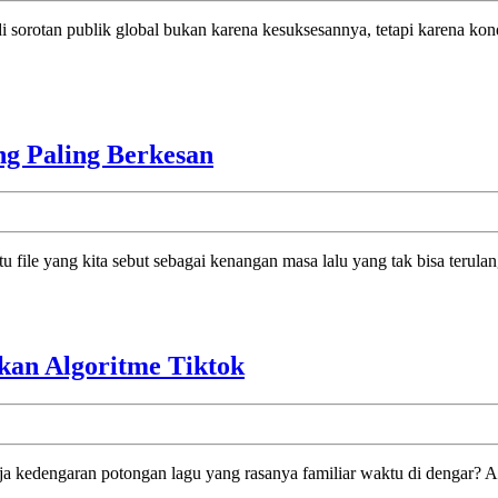
Grande:
Kenang
Alasan
Vakum
Dari
Dunia
Mengenang
g Paling Berkesan
Hiburan
Momen
Lewat
Nada:
ile yang kita sebut sebagai kenangan masa lalu yang tak bisa terulang
Lagu
Yang
Paling
Berkesan
Yuk
kan Algoritme Tiktok
Ngobrolin
Musik
Masa
a aja kedengaran potongan lagu yang rasanya familiar waktu di dengar? Ata
Kini