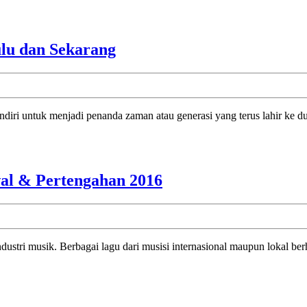
Berdasarkan
Algoritme
Tiktok
Nada
lu dan Sekarang
dan
Era:
Perbedaan
ndiri untuk menjadi penanda zaman atau generasi yang terus lahir ke d
Lagu
Zaman
Dulu
dan
Lagu
wal & Pertengahan 2016
Sekarang
Viral
di
Tahun
2016:
Sederet
Hits