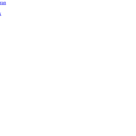
ran
k