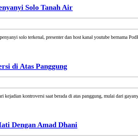
Awal
Mengenang
nyanyi Solo Tanah Air
&
Kembali
Pertengahan
Sosok
2016
Vidi
g penyanyi solo terkenal, presenter dan host kanal youtube bernama Po
Aldiano
Penyanyi
Solo
Tanah
Rocker
rsi di Atas Panggung
Air
Yang
Selalu
Menciptakan
ari kejadian kontroversi saat berada di atas panggung, mulai dari gay
Kontroversi
di
Atas
Panggung
Lagu
 Hati Dengan Amad Dhani
Peterpan