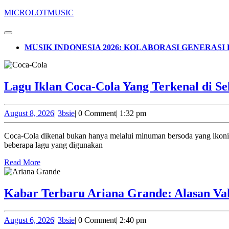
Skip
MICROLOTMUSIC
to
content
Open
Skip
Button
MUSIK INDONESIA 2026: KOLABORASI GENERAS
to
content
CLOSE
BUTTON
Lagu Iklan Coca-Cola Yang Terkenal di S
August
3bsie
August 8, 2026
|
3bsie
|
0 Comment
|
1:32 pm
8,
2026
Coca-Cola dikenal bukan hanya melalui minuman bersoda yang ikonik, tetapi juga lewat berbagai kampanye kreatif yang menggunakan musik sebagai bagian penting dari strategi promosinya. Di Indonesia,
beberapa lagu yang digunakan
Read
Read More
More
Kabar Terbaru Ariana Grande: Alasan V
August
3bsie
August 6, 2026
|
3bsie
|
0 Comment
|
2:40 pm
6,