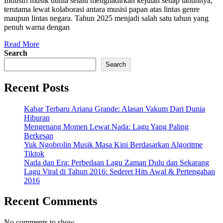
Industri musik dunia selalu menghadirkan kejutan setiap tahunnya,
di
terutama lewat kolaborasi antara musisi papan atas lintas genre
2025
maupun lintas negara. Tahun 2025 menjadi salah satu tahun yang
penuh warna dengan
yang
Read
Wajib
Read More
More
Search
Didengar
Search
Recent Posts
Kabar Terbaru Ariana Grande: Alasan Vakum Dari Dunia
Hiburan
Mengenang Momen Lewat Nada: Lagu Yang Paling
Berkesan
Yuk Ngobrolin Musik Masa Kini Berdasarkan Algoritme
Tiktok
Nada dan Era: Perbedaan Lagu Zaman Dulu dan Sekarang
Lagu Viral di Tahun 2016: Sederet Hits Awal & Pertengahan
2016
Recent Comments
No comments to show.