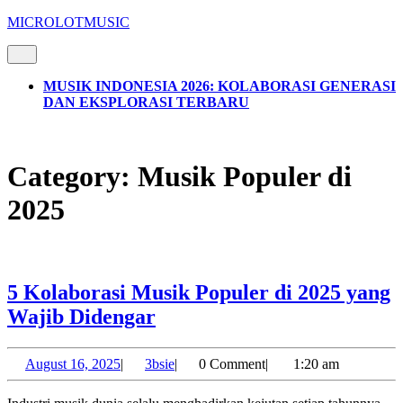
Skip
MICROLOTMUSIC
to
content
Open
Button
Skip
to
MUSIK INDONESIA 2026: KOLABORASI GENERASI
content
DAN EKSPLORASI TERBARU
CLOSE
BUTTON
Category:
Musik Populer di
2025
5 Kolaborasi Musik Populer di 2025 yang
5
Wajib Didengar
Kolaborasi
Musik
August
3bsie
August 16, 2025
|
3bsie
|
0 Comment
|
1:20 am
16,
Populer
2025