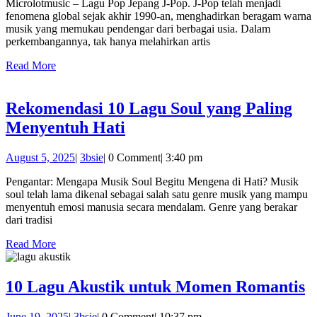
Jep
Microlotmusic – Lagu Pop Jepang J-Pop. J-Pop telah menjadi
2025
fenomena global sejak akhir 1990-an, menghadirkan beragam warna
J-
musik yang memukau pendengar dari berbagai usia. Dalam
Pop
perkembangannya, tak hanya melahirkan artis
Pali
Read
Read More
More
Hits
Rekomendasi 10 Lagu Soul yang Paling
Rekomendasi
Menyentuh Hati
10
August
3bsie
August 5, 2025
|
3bsie
|
0 Comment
|
3:40 pm
Lagu
5,
Soul
Pengantar: Mengapa Musik Soul Begitu Mengena di Hati? Musik
2025
soul telah lama dikenal sebagai salah satu genre musik yang mampu
yang
menyentuh emosi manusia secara mendalam. Genre yang berakar
Paling
dari tradisi
Menyentuh
Read
Read More
More
Hati
1
10 Lagu Akustik untuk Momen Romantis
L
June
3bsie
June 19, 2025
|
3bsie
|
0 Comment
|
10:37 pm