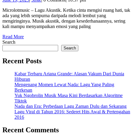
A
19,
u
Microlotmusic – Lagu Akustik. Ketika cinta mengisi ruang hati, tak
2025
ada yang lebih sempurna daripada melodi lembut yang
M
mengiringinya. Musik akustik, dengan kesederhanaannya, sering
R
kali mampu menyampaikan emosi yang paling
Read
Read More
More
Search
Search
Recent Posts
Kabar Terbaru Ariana Grande: Alasan Vakum Dari Dunia
Hiburan
Mengenang Momen Lewat Nada: Lagu Yang Paling
Berkesan
Yuk Ngobrolin Musik Masa Kini Berdasarkan Algoritme
Tiktok
Nada dan Era: Perbedaan Lagu Zaman Dulu dan Sekarang
Lagu Viral di Tahun 2016: Sederet Hits Awal & Pertengahan
2016
Recent Comments