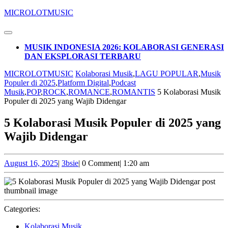
Skip
MICROLOTMUSIC
to
content
Open
Skip
Button
MUSIK INDONESIA 2026: KOLABORASI GENERASI
to
DAN EKSPLORASI TERBARU
content
CLOSE
MICROLOTMUSIC
Kolaborasi Musik
,
LAGU POPULAR
,
Musik
BUTTON
Populer di 2025
,
Platform Digital
,
Podcast
Musik
,
POP
,
ROCK
,
ROMANCE
,
ROMANTIS
5 Kolaborasi Musik
Populer di 2025 yang Wajib Didengar
5 Kolaborasi Musik Populer di 2025 yang
Wajib Didengar
August
3bsie
August 16, 2025
|
3bsie
|
0 Comment
|
1:20 am
16,
2025
Categories:
Kolaborasi Musik