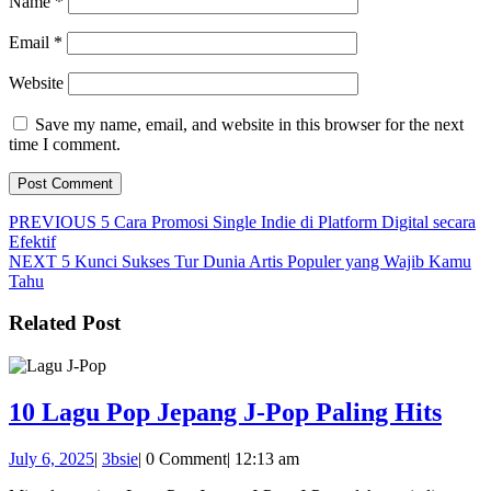
Name
*
Email
*
Website
Save my name, email, and website in this browser for the next
time I comment.
Post
Previous
PREVIOUS
5 Cara Promosi Single Indie di Platform Digital secara
post:
Efektif
navigation
Next
NEXT
5 Kunci Sukses Tur Dunia Artis Populer yang Wajib Kamu
post:
Tahu
Related Post
10
10 Lagu Pop Jepang J-Pop Paling Hits
Lag
July
3bsie
July 6, 2025
|
3bsie
|
0 Comment
|
12:13 am
Pop
6,