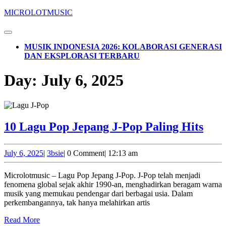
Skip
MICROLOTMUSIC
to
content
Open
Skip
Button
MUSIK INDONESIA 2026: KOLABORASI GENERASI
to
DAN EKSPLORASI TERBARU
content
CLOSE
Day:
July 6, 2025
BUTTON
10
10 Lagu Pop Jepang J-Pop Paling Hits
Lag
Pop
July
3bsie
July 6, 2025
|
3bsie
|
0 Comment
|
12:13 am
6,
Jep
2025
Microlotmusic – Lagu Pop Jepang J-Pop. J-Pop telah menjadi
J-
fenomena global sejak akhir 1990-an, menghadirkan beragam warna
Pop
musik yang memukau pendengar dari berbagai usia. Dalam
perkembangannya, tak hanya melahirkan artis
Pali
Read
Hits
Read More