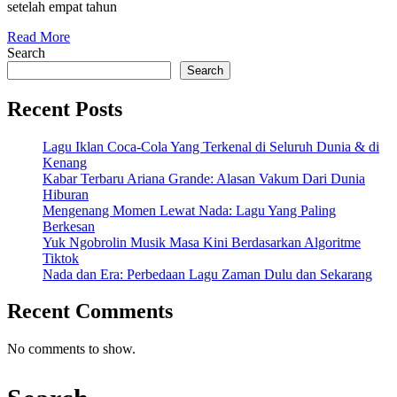
setelah empat tahun
Musik
Read
pada
Read More
More
Search
2025
Search
Setelah
Recent Posts
Empat
Tahun
Lagu Iklan Coca-Cola Yang Terkenal di Seluruh Dunia & di
Vakum
Kenang
Kabar Terbaru Ariana Grande: Alasan Vakum Dari Dunia
Hiburan
Mengenang Momen Lewat Nada: Lagu Yang Paling
Berkesan
Yuk Ngobrolin Musik Masa Kini Berdasarkan Algoritme
Tiktok
Nada dan Era: Perbedaan Lagu Zaman Dulu dan Sekarang
Recent Comments
No comments to show.