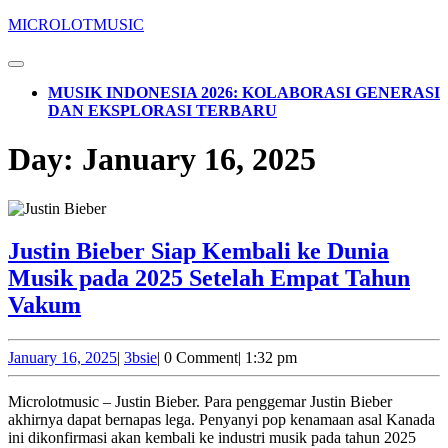
Skip
MICROLOTMUSIC
to
content
Open
Skip
Button
MUSIK INDONESIA 2026: KOLABORASI GENERASI
to
DAN EKSPLORASI TERBARU
content
CLOSE
Day:
January 16, 2025
BUTTON
Justin Bieber Siap Kembali ke Dunia
Musik pada 2025 Setelah Empat Tahun
Justin
Vakum
Bieber
Siap
January
3bsie
January 16, 2025
|
3bsie
|
0 Comment
|
1:32 pm
16,
Kembali
2025
Microlotmusic – Justin Bieber. Para penggemar Justin Bieber
ke
akhirnya dapat bernapas lega. Penyanyi pop kenamaan asal Kanada
Dunia
ini dikonfirmasi akan kembali ke industri musik pada tahun 2025