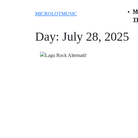
Skip
to
M
MICROLOTMUSIC
content
T
Skip
Day:
July 28, 2025
CLOS
to
content
BUT