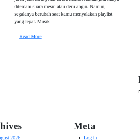
untuk
ditemani suara mesin atau deru angin. Namun,
Road
segalanya berubah saat kamu menyalakan playlist
yang tepat. Musik
Trip:
Temani
Read
Read More
More
Perjalananmu
dengan
Irama
Enerjik
hives
Meta
gust 2026
Log in