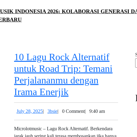
USIK INDONESIA 2026: KOLABORASI GENERASI D
ERBARU
E
TON
10 Lagu Rock Alternatif
untuk Road Trip: Temani
Perjalananmu dengan
10
Irama Enerjik
Lagu
July
3bsie
July 28, 2025
|
3bsie
|
0 Comment
|
9:40 am
Rock
28,
Alternatif
2025
Microlotmusic – Lagu Rock Alternatif. Berkendara
jarak jauh sering kali terasa membosankan jika hanya