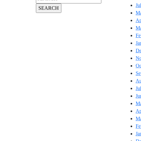
for:
Ju
Ma
Ap
Ma
Fe
Ja
De
No
Oc
Se
Au
Ju
Ju
Ma
Ap
Ma
Fe
Ja