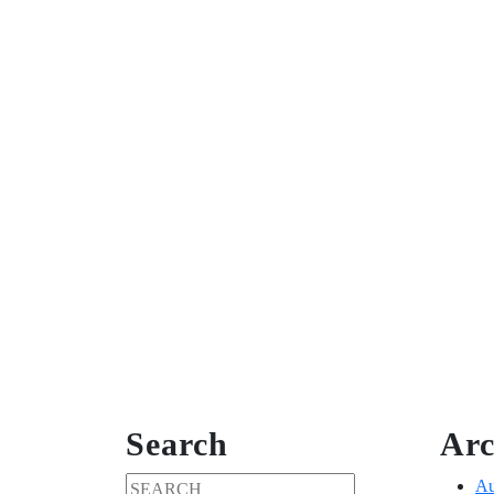
Search
Arc
Search
Au