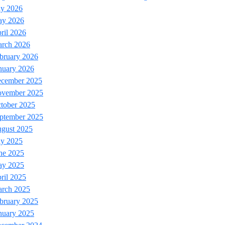
ly 2026
y 2026
ril 2026
rch 2026
bruary 2026
nuary 2026
cember 2025
vember 2025
tober 2025
ptember 2025
gust 2025
ly 2025
ne 2025
y 2025
ril 2025
rch 2025
bruary 2025
nuary 2025