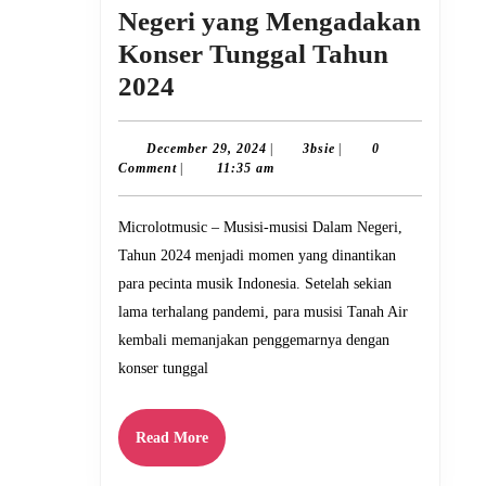
Negeri yang Mengadakan
Konser Tunggal Tahun
Musisi-
2024
musisi
Dalam
December
3bsie
December 29, 2024
|
3bsie
|
0
29,
Comment
|
11:35 am
Negeri
2024
yang
Microlotmusic – Musisi-musisi Dalam Negeri,
Mengadakan
Tahun 2024 menjadi momen yang dinantikan
Konser
para pecinta musik Indonesia. Setelah sekian
Tunggal
lama terhalang pandemi, para musisi Tanah Air
Tahun
kembali memanjakan penggemarnya dengan
konser tunggal
2024
Read
Read More
More