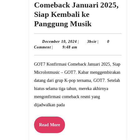
Comeback Januari 2025,
Siap Kembali ke
GOT7
Panggung Musik
Konfirmasi
Comeback
December
3bsie
December 10, 2024
|
3bsie
|
0
10,
Comment
|
9:48 am
Januari
2024
2025,
GOT7 Konfirmasi Comeback Januari 2025, Siap
Siap
Microlotmusic – GOT7. Kabar menggembirakan
Kembali
datang dari grup K-pop ternama, GOT7. Setelah
ke
hiatus selama tiga tahun, mereka akhirnya
Panggung
mengonfirmasi comeback resmi yang
dijadwalkan pada
Musik
Read
Read More
More