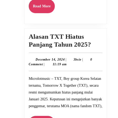
Read
Korea
Read More
More
Alasan TXT Hiatus
Alasan
Panjang Tahun 2025?
TXT
Hiatus
December
3bsie
December 14, 2024
|
3bsie
|
0
14,
Comment
|
11:19 am
Panjang
2024
Tahun
Microlotmusic – TXT, Boy group Korea Selatan
2025?
ternama, Tomorrow X Together (TXT), secara
resmi mengumumkan hiatus panjang mulai
Januari 2025. Keputusan ini mengejutkan banyak
penggemar, terutama MOA (nama fandom TXT),