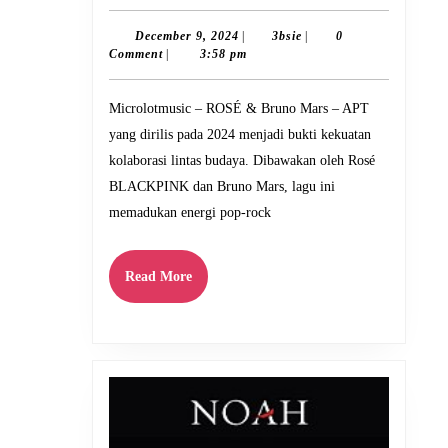
dan
Bruno
December
3bsie
December 9, 2024
|
3bsie
|
0
9,
Comment
|
3:58 pm
Mars
2024
dalam
Microlotmusic – ROSÉ & Bruno Mars – APT
Kolaborasi
yang dirilis pada 2024 menjadi bukti kekuatan
Luar
kolaborasi lintas budaya. Dibawakan oleh Rosé
Biasa:
BLACKPINK dan Bruno Mars, lagu ini
Lagu
memadukan energi pop-rock
“APT”
Read
Read More
More