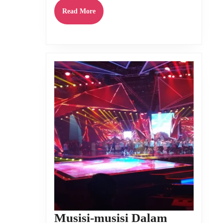
Hak
Read
Read More
More
Cipta
APT
Musisi-musisi Dalam