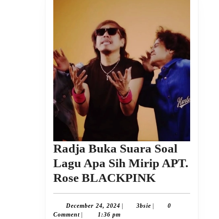
Radja Buka Suara Soal
Lagu Apa Sih Mirip APT.
Radja
Rose BLACKPINK
Buka
Suara
December
3bsie
December 24, 2024
|
3bsie
|
0
24,
Comment
|
1:36 pm