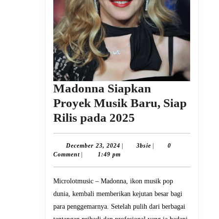
Madonna Siapkan
Proyek Musik Baru, Siap
Madonna
Rilis pada 2025
Siapkan
Proyek
December
3bsie
December 23, 2024
|
3bsie
|
0
23,
Comment
|
1:49 pm
Musik
2024
Baru,
Microlotmusic – Madonna, ikon musik pop
Siap
dunia, kembali memberikan kejutan besar bagi
Rilis
para penggemarnya. Setelah pulih dari berbagai