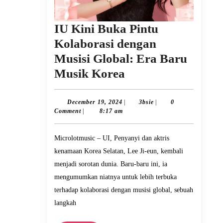
IU Kini Buka Pintu
Kolaborasi dengan
Musisi Global: Era Baru
IU
Musik Korea
Kini
Buka
December
3bsie
December 19, 2024
|
3bsie
|
0
19,
Comment
|
8:17 am
Pintu
2024
Kolaborasi
Microlotmusic – UI, Penyanyi dan aktris
dengan
kenamaan Korea Selatan, Lee Ji-eun, kembali
Musisi
menjadi sorotan dunia. Baru-baru ini, ia
Global:
mengumumkan niatnya untuk lebih terbuka
Era
terhadap kolaborasi dengan musisi global, sebuah
langkah
Baru
Musik