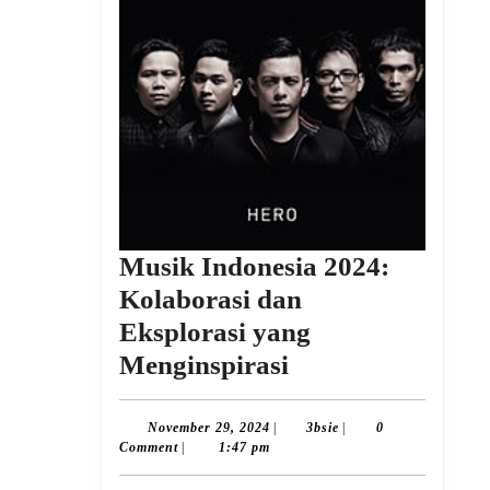
Musik Indonesia 2024:
Kolaborasi dan
Eksplorasi yang
Musik
Menginspirasi
Indonesia
2024:
November
3bsie
November 29, 2024
|
3bsie
|
0
29,
Comment
|
1:47 pm
Kolaborasi
2024