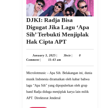
DJKI: Radja Bisa
Digugat Jika Lagu ‘Apa
Sih’ Terbukti Menjiplak
DJKI:
Hak Cipta APT
Radja
Bisa
January
3bsie
January 3, 2025
|
3bsie
|
0
3,
Comment
|
11:43 am
Digugat
2025
Jika
Microlotmusic – Apa Sih. Belakangan ini, dunia
Lagu
musik Indonesia diramaikan oleh kabar bahwa
‘Apa
lagu “Apa Sih” yang dipopulerkan oleh grup
Sih’
band Radja diduga menjiplak karya lain milik
Terbukti
APT. Direktorat Jenderal
Menjiplak