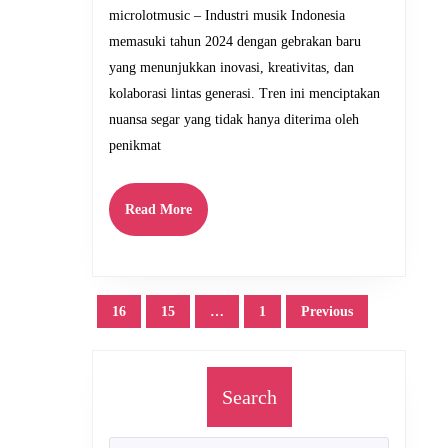
dan
microlotmusic – Industri musik Indonesia
Eksplorasi
memasuki tahun 2024 dengan gebrakan baru
yang
yang menunjukkan inovasi, kreativitas, dan
Menginspirasi
kolaborasi lintas generasi. Tren ini menciptakan
nuansa segar yang tidak hanya diterima oleh
penikmat
Read
Read More
More
Posts
16
15
…
1
Previous
pagination
Search