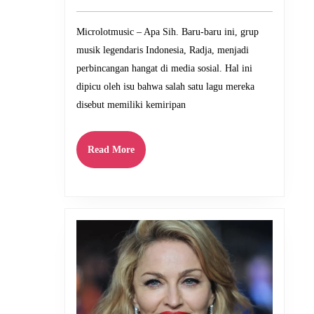
Soal
2024
Lagu
Microlotmusic – Apa Sih. Baru-baru ini, grup
Apa
musik legendaris Indonesia, Radja, menjadi
Sih
perbincangan hangat di media sosial. Hal ini
Mirip
dipicu oleh isu bahwa salah satu lagu mereka
APT.
disebut memiliki kemiripan
Rose
BLACKPI
Read
Read More
More