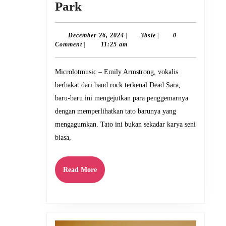
Emily
Park
Armstrong
dan
December
3bsie
December 26, 2024
|
3bsie
|
0
26,
Comment
|
11:25 am
Kisah
2024
di
Microlotmusic – Emily Armstrong, vokalis
Balik
berbakat dari band rock terkenal Dead Sara,
Tato
baru-baru ini mengejutkan para penggemarnya
Inspiratif
dengan memperlihatkan tato barunya yang
Bertema
mengagumkan. Tato ini bukan sekadar karya seni
biasa,
Linkin
Park
Read
Read More
More