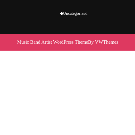
Uncategorized
Music Band Artist WordPress Theme
By VWThemes
Scroll
Up