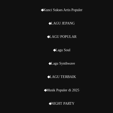
Kunci Sukses Artis Populer
LAGU JEPANG
LAGU POPULAR
Lagu Soul
Lagu Synthwave
LAGU TERBAIK
Musik Populer di 2025
NIGHT PARTY