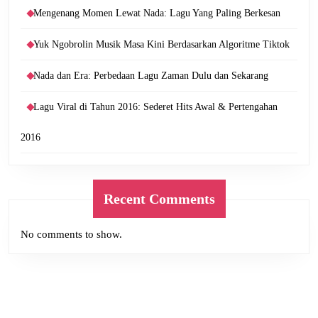
Mengenang Momen Lewat Nada: Lagu Yang Paling Berkesan
Yuk Ngobrolin Musik Masa Kini Berdasarkan Algoritme Tiktok
Nada dan Era: Perbedaan Lagu Zaman Dulu dan Sekarang
Lagu Viral di Tahun 2016: Sederet Hits Awal & Pertengahan
2016
Recent Comments
No comments to show.