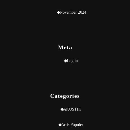
November 2024
Meta
Log in
Categories
AKUSTIK
Artis Populer