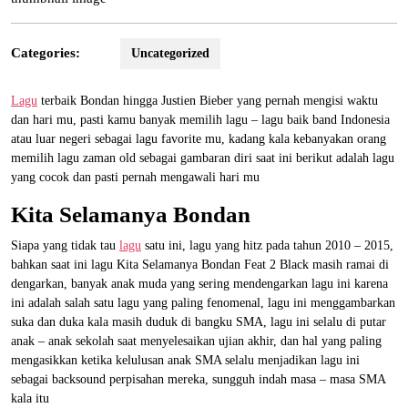
Categories:
Uncategorized
Lagu
terbaik Bondan hingga Justien Bieber yang pernah mengisi waktu
dan hari mu, pasti kamu banyak memilih lagu – lagu baik band Indonesia
atau luar negeri sebagai lagu favorite mu, kadang kala kebanyakan orang
memilih lagu zaman old sebagai gambaran diri saat ini berikut adalah lagu
yang cocok dan pasti pernah mengawali hari mu
Kita Selamanya Bondan
Siapa yang tidak tau
lagu
satu ini, lagu yang hitz pada tahun 2010 – 2015,
bahkan saat ini lagu Kita Selamanya Bondan Feat 2 Black masih ramai di
dengarkan, banyak anak muda yang sering mendengarkan lagu ini karena
ini adalah salah satu lagu yang paling fenomenal, lagu ini menggambarkan
suka dan duka kala masih duduk di bangku SMA, lagu ini selalu di putar
anak – anak sekolah saat menyelesaikan ujian akhir, dan hal yang paling
mengasikkan ketika kelulusan anak SMA selalu menjadikan lagu ini
sebagai backsound perpisahan mereka, sungguh indah masa – masa SMA
kala itu