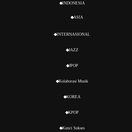
INDONESIA
ASIA
INTERNASIONAL
JAZZ
JPOP
Kolaborasi Musik
KOREA
KPOP
Kunci Sukses