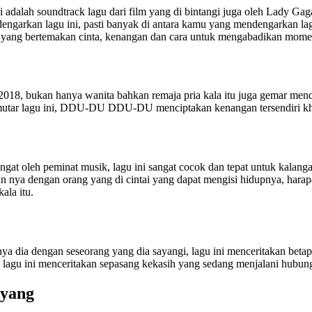
ini adalah soundtrack lagu dari film yang di bintangi juga oleh Lady
dengarkan lagu ini, pasti banyak di antara kamu yang mendengarkan la
uatu yang bertemakan cinta, kenangan dan cara untuk mengabadikan mom
, bukan hanya wanita bahkan remaja pria kala itu juga gemar mendeng
memutar lagu ini, DDU-DU DDU-DU menciptakan kenangan tersendiri khu
hangat oleh peminat musik, lagu ini sangat cocok dan tepat untuk kalan
 nya dengan orang yang di cintai yang dapat mengisi hidupnya, harap
ala itu.
anya dia dengan seseorang yang dia sayangi, lagu ini menceritakan bet
 lagu ini menceritakan sepasang kekasih yang sedang menjalani hubung
ayang