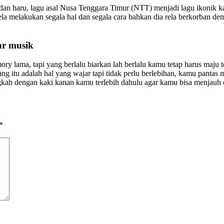
 dan haru, lagu asal Nusa Tenggara Timur (NTT) menjadi lagu ikonik k
rela melakukan segala hal dan segala cara bahkan dia rela berkorban de
ar musik
ry lama, tapi yang berlalu biarkan lah berlalu kamu tetap harus maj
ng itu adalah hal yang wajar tapi tidak perlu berlebihan, kamu pantas
ngkah dengan kaki kanan kamu terlebih dahulu agar kamu bisa menjauh 
*