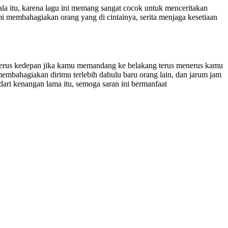
ala itu, karena lagu ini memang sangat cocok untuk menceritakan
mi membahagiakan orang yang di cintainya, serita menjaga kesetiaan
u terus kedepan jika kamu memandang ke belakang terus menerus kamu
 membahagiakan dirimu terlebih dahulu baru orang lain, dan jarum jam
dari kenangan lama itu, semoga saran ini bermanfaat