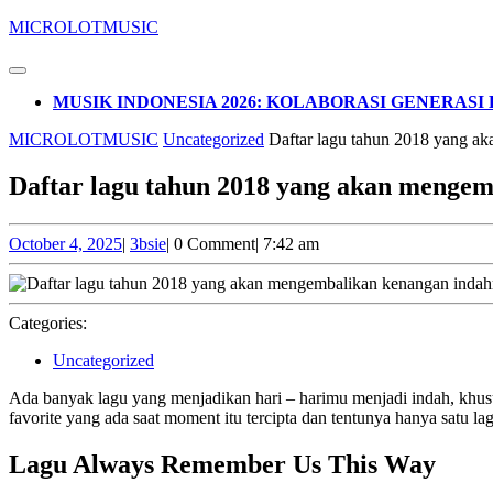
Skip
MICROLOTMUSIC
to
content
Open
Skip
Button
MUSIK INDONESIA 2026: KOLABORASI GENERAS
to
content
CLOSE
MICROLOTMUSIC
Uncategorized
Daftar lagu tahun 2018 yang ak
BUTTON
Daftar lagu tahun 2018 yang akan mengem
October
3bsie
October 4, 2025
|
3bsie
|
0 Comment
|
7:42 am
4,
2025
Categories:
Uncategorized
Ada banyak lagu yang menjadikan hari – harimu menjadi indah, k
favorite yang ada saat moment itu tercipta dan tentunya hanya satu
Lagu Always Remember Us This Way