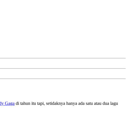
dy Gaga
di tahun itu tapi, setidaknya hanya ada satu atau dua lagu