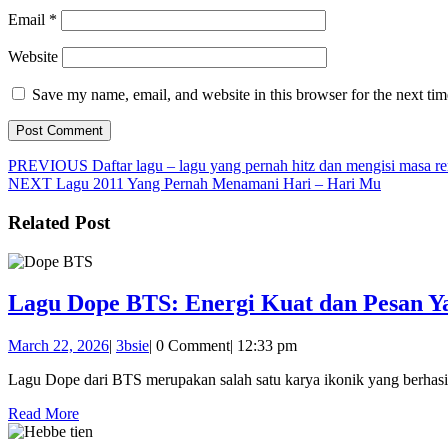
Email
*
Website
Save my name, email, and website in this browser for the next ti
Post
Previous
PREVIOUS
Daftar lagu – lagu yang pernah hitz dan mengisi masa 
Next
post:
NEXT
Lagu 2011 Yang Pernah Menamani Hari – Hari Mu
navigation
post:
Related Post
Lagu Dope BTS: Energi Kuat dan Pesan Y
March
3bsie
March 22, 2026
|
3bsie
|
0 Comment
|
12:33 pm
22,
Lagu Dope dari BTS merupakan salah satu karya ikonik yang berhasi
2026
Read
Read More
More