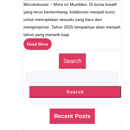
8,
Microlotmusic – More on Mumbles. Di dunia kreatif
Kolaborasi
2025
yang terus berkembang, kolaborasi menjadi kunci
Besar
untuk menciptakan sesuatu yang baru dan
di
menginspirasi. Tahun 2025 tampaknya akan menjadi
2025:
tahun yang menarik bagi
Apa
Read
Read More
yang
More
Bisa
Search
Kita
Nantikan?
Search
Recent Posts