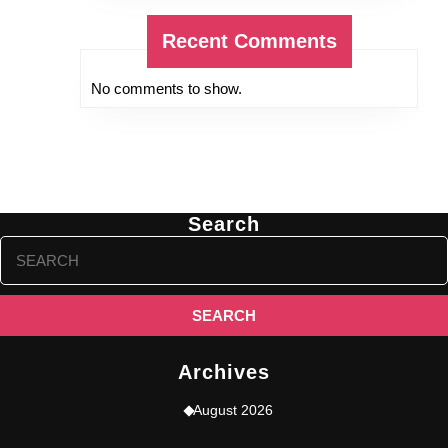
Recent Comments
No comments to show.
Search
Search
for:
Archives
August 2026