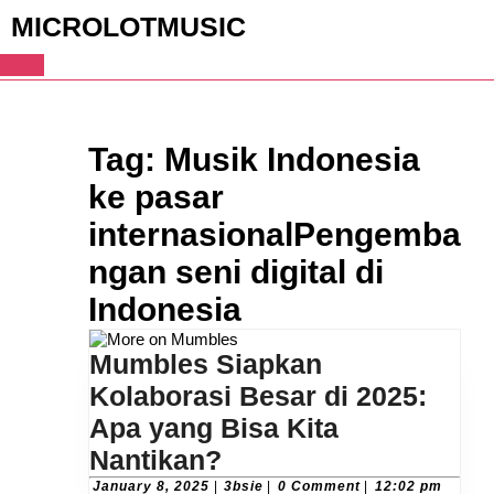
Skip
MICROLOTMUSIC
to
content
Skip
to
Open
content
Button
Tag:
Musik Indonesia
ke pasar
internasionalPengemba
ngan seni digital di
Indonesia
Mumbles Siapkan
Kolaborasi Besar di 2025:
Apa yang Bisa Kita
Mumbles
Nantikan?
Siapkan
January
3bsie
January 8, 2025
|
3bsie
|
0 Comment
|
12:02 pm