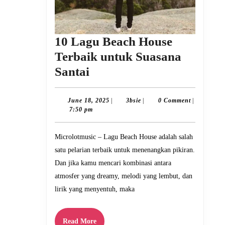
10 Lagu Beach House
Terbaik untuk Suasana
10
Santai
Lagu
Beach
June
3bsie
June 18, 2025
|
3bsie
|
0 Comment
|
18,
7:50 pm
House
2025
Terbaik
Microlotmusic – Lagu Beach House adalah salah
untuk
satu pelarian terbaik untuk menenangkan pikiran.
Suasana
Dan jika kamu mencari kombinasi antara
Santai
atmosfer yang dreamy, melodi yang lembut, dan
lirik yang menyentuh, maka
Read
Read More