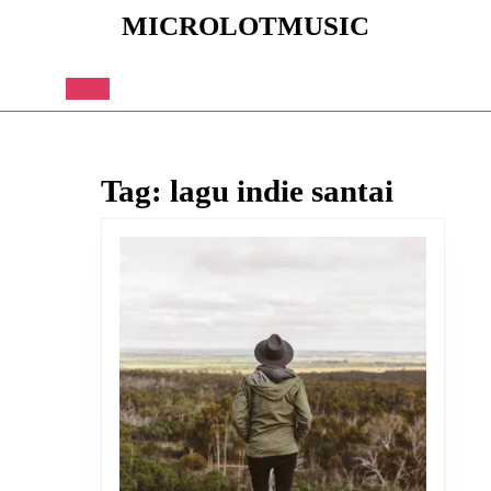
Skip
MICROLOTMUSIC
to
content
Skip
to
Open
content
Button
Tag:
lagu indie santai