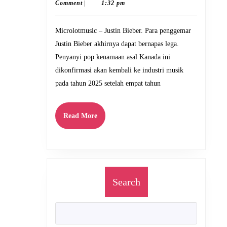
16,
Comment
|
1:32 pm
Kembali
2025
ke
Microlotmusic – Justin Bieber. Para penggemar
Dunia
Justin Bieber akhirnya dapat bernapas lega.
Musik
Penyanyi pop kenamaan asal Kanada ini
pada
dikonfirmasi akan kembali ke industri musik
2025
pada tahun 2025 setelah empat tahun
Setelah
Empat
Read
Read More
More
Tahun
Vakum
Search