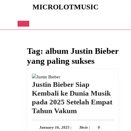
Skip
MICROLOTMUSIC
to
content
Skip
to
Open
content
Button
Tag:
album Justin Bieber
yang paling sukses
Justin Bieber Siap
Kembali ke Dunia Musik
pada 2025 Setelah Empat
Justin
Tahun Vakum
Bieber
Siap
January
3bsie
January 16, 2025
|
3bsie
|
0