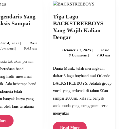
gendaris Yang
Tiga Lagu
ksis Sampai
BACKSTREEBOYS
Band
Yang Wajib Kalian
Legendaris
Tiga
Dengar
Yang
Lagu
December
3bsie
ber 4, 2025
|
3bsie
4,
 Comment
|
6:01 am
Masih
BACKSTREEBOYS
October
3bsie
October 13, 2025
|
3bsie
|
2025
13,
0 Comment
|
7:03 am
Eksis
Yang
2025
Sampai
Wajib
Dunia Musik, telah merangkum
keberadaan band
Saat
Kalian
daftar 3 lagu boyband asal Orlando
yang hadir mewarnai
ini
Dengar
BACKSTREEBOYS. Adalah group
sik. Ada beberapa band
vocal yang terkenal di tahun 90an
ndonesia telah
sampai 2000an, kala itu banyak
n banyak karya yang
anak muda yang mengagumi serta
ai oleh fans terutama
menyukai
Read
ore
More
Read
Read More