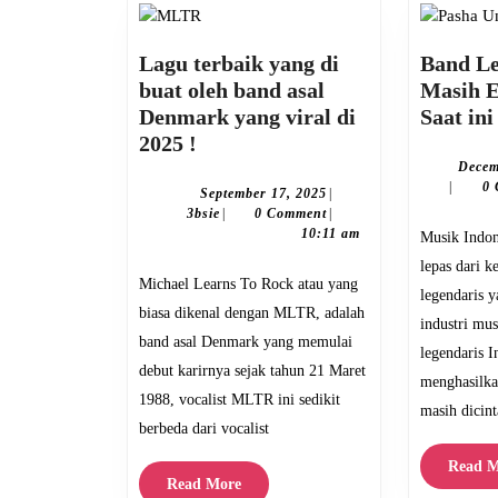
Lagu terbaik yang di
Band Le
buat oleh band asal
Masih E
Denmark yang viral di
Saat ini
Lagu
2025 !
terbaik
Decem
|
0
yang
September
September 17, 2025
|
3bsie
17,
3bsie
|
0 Comment
|
di
2025
10:11 am
Musik Indonesia tak akan pernah
buat
lepas dari 
oleh
Michael Learns To Rock atau yang
legendaris 
band
biasa dikenal dengan MLTR, adalah
industri mu
asal
band asal Denmark yang memulai
Denmark
legendaris I
debut karirnya sejak tahun 21 Maret
yang
menghasilka
1988, vocalist MLTR ini sedikit
viral
masih dicint
berbeda dari vocalist
di
2025
Read M
Read
Read More
!