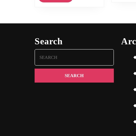
More
Search
Arc
Search
for: