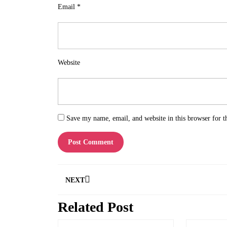
Email
*
Website
Save my name, email, and website in this browser for t
Post
NEXT
navigation
Related Post
Next
post: