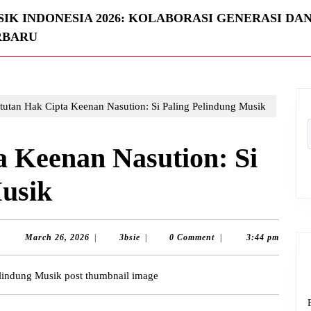
IK INDONESIA 2026: KOLABORASI GENERASI DA
RBARU
tutan Hak Cipta Keenan Nasution: Si Paling Pelindung Musik
 Keenan Nasution: Si
Musik
March
3bsie
March 26, 2026
|
3bsie
|
0 Comment
|
3:44 pm
26,
2026