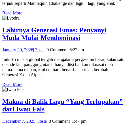
Memberikan
terjadi seperti Mannequin Challenge dan lagu – lagu yang enak
Kesan
Read
Read More
Yang
More
Mendalam
Lahirnya Generasi Emas: Penyanyi
Lahirnya
Muda Mulai Mendominasi
Generasi
January
3bsie
January 20, 2026
|
3bsie
|
0 Comment
|
6:22 am
Emas:
20,
Penyanyi
Industri musik global tengah mengalami pergeseran besar, kalau satu
2026
dekade lalu panggung utama hanya diisi bahkan dikuasai oleh
Muda
nama-nama mapan, kini era baru benar-benar telah berubah.
Mulai
Generasi Z dan Alpha
Mendominasi
Read
Read More
More
Makna di Balik Lagu “Yang Terlupakan”
Makna
dari Iwan Fals
di
December
3bsie
December 7, 2025
|
3bsie
|
0 Comment
|
1:47 pm
Balik
7,