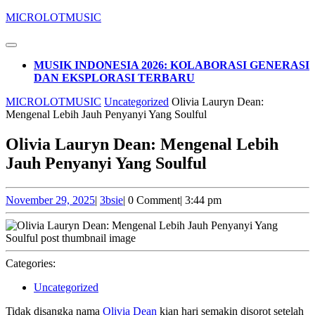
Skip
MICROLOTMUSIC
to
content
Open
Skip
Button
MUSIK INDONESIA 2026: KOLABORASI GENERASI
to
DAN EKSPLORASI TERBARU
content
CLOSE
MICROLOTMUSIC
Uncategorized
Olivia Lauryn Dean:
BUTTON
Mengenal Lebih Jauh Penyanyi Yang Soulful
Olivia Lauryn Dean: Mengenal Lebih
Jauh Penyanyi Yang Soulful
November
3bsie
November 29, 2025
|
3bsie
|
0 Comment
|
3:44 pm
29,
2025
Categories:
Uncategorized
Tidak disangka nama
Olivia Dean
kian hari semakin disorot setelah