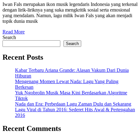
Lagu
Iwan Fals merupakan ikon musik legendaris Indonesia yang terkenal
2025
dengan lirik-liriknya yang suka mengkritik sosial serta emosional
“Yang
yang mendalam. Namun, lagu milik Iwan Fals yang akan menjadi
Terlupakan”
topik dunia musik
dari
Read
Read More
More
Search
Iwan
Search
Fals
Recent Posts
Kabar Terbaru Ariana Grande: Alasan Vakum Dari Dunia
Hiburan
Mengenang Momen Lewat Nada: Lagu Yang Paling
Berkesan
Yuk Ngobrolin Musik Masa Kini Berdasarkan Algoritme
Tiktok
Nada dan Era: Perbedaan Lagu Zaman Dulu dan Sekarang
Lagu Viral di Tahun 2016: Sederet Hits Awal & Pertengahan
2016
Recent Comments