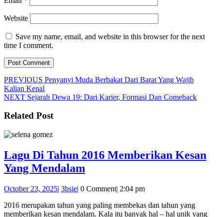
Email
*
Website
Save my name, email, and website in this browser for the next
time I comment.
Post
Previous
PREVIOUS
Penyanyi Muda Berbakat Dari Barat Yang Wajib
post:
Kalian Kenal
navigation
Next
NEXT
Sejarah Dewa 19: Dari Karier, Formasi Dan Comeback
post:
Related Post
Lagu Di Tahun 2016 Memberikan Kesan
Lagu
Yang Mendalam
Di
October
3bsie
October 23, 2025
|
3bsie
|
0 Comment
|
2:04 pm
Tahun
23,
2016
2016 merupakan tahun yang paling membekas dan tahun yang
2025
memberikan kesan mendalam. Kala itu banyak hal – hal unik yang