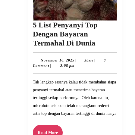
5 List Penyanyi Top
Dengan Bayaran
5
Termahal Di Dunia
List
Penyanyi
November
3bsie
November 16, 2025
|
3bsie
|
0
16,
Comment
|
2:08 pm
Top
2025
Dengan
Tak lengkap rasanya kalau tidak membahas siapa
Bayaran
penyanyi termahal atau menerima bayaran
Termahal
tertinggi setiap performnya. Oleh karena itu,
Di
microlotmusic.com telah merangkum sederet
Dunia
artis top dengan bayaran tertinggi di dunia hanya
Read
Read More