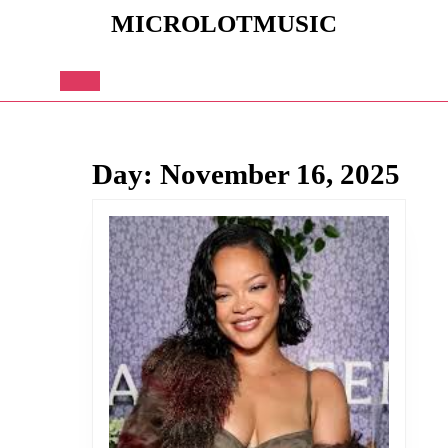
Skip
MICROLOTMUSIC
to
content
Skip
to
Open
content
Button
Day:
November 16, 2025