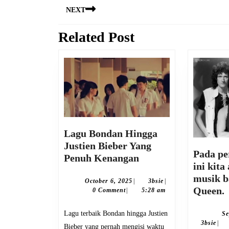
NEXT
navigation
Related Post
Next
post:
Lagu Bondan Hingga
Justien Bieber Yang
Pada pe
Lagu
Penuh Kenangan
ini kita
Bondan
musik b
Hingga
October
3bsie
October 6, 2025
|
3bsie
|
Queen.
6,
0 Comment
|
5:28 am
Justien
2025
Bieber
k
Lagu terbaik Bondan hingga Justien
Se
Yang
3
3bsie
|
i
Bieber yang pernah mengisi waktu