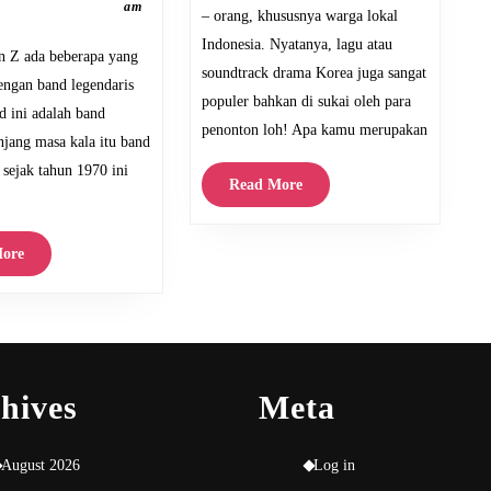
Indonesia
2025
am
– orang, khususnya warga lokal
ita
akan
Indonesia. Nyatanya, lagu atau
bahas
soundtrack drama Korea juga sangat
dengan band legendaris
musik
populer bahkan di sukai oleh para
nd ini adalah band
band
penonton loh! Apa kamu merupakan
anjang masa kala itu band
egendaris
 sejak tahun 1970 ini
Queen.
Read
Read More
More
Read
ore
More
hives
Meta
August 2026
Log in