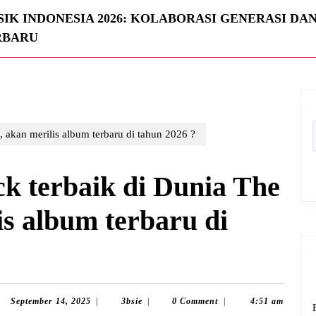
IK INDONESIA 2026: KOLABORASI GENERASI DA
RBARU
 akan merilis album terbaru di tahun 2026 ?
k terbaik di Dunia The
is album terbaru di
September
3bsie
September 14, 2025
|
3bsie
|
0 Comment
|
4:51 am
14,