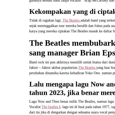
gunanya sebuah band tanpa vocalist ” ucap McCartney dan 
Kekompakan yang di ciptak
Tidak di ragukan lagi,
The Beatles
adalah band yang terk
sejak meninggalkan tour mereka beralih dan fokus pada s
karya yang mereka ciptakan The Beatles masuk ke daftar ba
The Beatles membubarka
sang manager Brian Eps
Band rock ini pun akhirnya memilih untuk hiatus dari dun
faktor – faktor akibat popularitas
The Beatles
yang luar bia
perubahan dinamika karena kehadiran Yoko Ono. namun pun
Lalu mengapa lagu Now and 
tahun 2023, jika benar me
Lagu Now and Then benar milik The Beatles, namun lagu 
Vocalist
The beatles
), lagu ini di buat pada tahun 1977, t
dari itu jika di dengarkan dengan seksama suara vocal peny