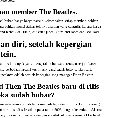
Pete Best.
an member The Beatles.
enal bukan hanya karya namun kekompakan setiap member, bahkan
uara bahkan menciptakan teknik rekaman yang canggih, karena karya –
nd terbaik di Dunia, di ikuti Queen, Guns and roses dan Bon Jovi
n diri, setelah kepergian
tein.
ia musik, banyak yang mengatakan bahwa keretakan terjadi karena
sa, perbedaan kreatif visi musik yang sudah tidak sejalan serta
caknya adalah setelah kepergian sang manager Brian Epstein.
Then The Beatles baru di rilis
reka sudah bubar?
ini sebenarnya sudah lama menjadi lagu demo milik John Lennon (
api baru bisa di selesaikan pada tahun 2023 dengan kecerdasan AI, maka
anyinya sedikit berbeda dengan vocalist aslinya, karena AI berhasil