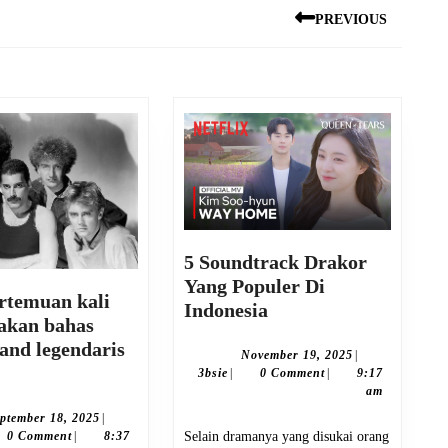
PREVIOUS
Previous
post:
5 Soundtrack Drakor
Yang Populer Di
rtemuan kali
5
Indonesia
 akan bahas
Soundtrack
and legendaris
Drakor
November
November 19, 2025
|
Pada
3bsie
19,
3bsie
|
0 Comment
|
9:17
Yang
2025
am
pertemuan
Populer
ali
September
ptember 18, 2025
|
Di
bsie
18,
0 Comment
|
8:37
Selain dramanya yang disukai orang
ni