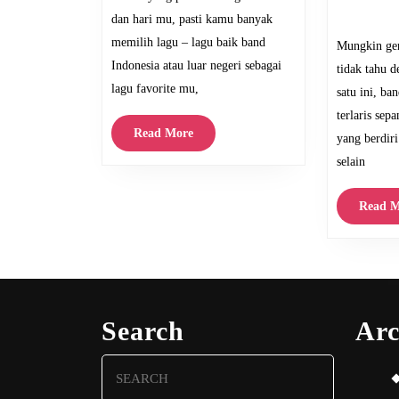
Penuh
k
dan hari mu, pasti kamu banyak
Kenangan
memilih lagu – lagu baik band
Mungkin gen Z ada beberapa yang
Indonesia atau luar negeri sebagai
tidak tahu 
lagu favorite mu,
satu ini, ba
terlaris sep
l
Read
Read More
yang berdiri
More
selain
Read M
Search
Arc
Search
for: