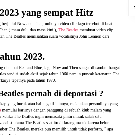
 2023 yang sempat Hitz
g berjudul Now and Then, uniknya video clip lagu tersebut di buat
Then ( masa dulu dan masa kini ),
The Beatles
membuat video clip
hkan The Beatles memisahkan suara vocalistnya John Lennon dari
ahun 2023.
ng dinamai Red and Blue, lagu Now and Then sangat di sambut hangat
tles sendiri sudah aktif sejak tahun 1960 namun puncak ketenaran The
rkarya tepatnya pada tahun 1970.
eatles pernah di deportasi ?
kap yang buruk atau hal negatif lainnya, melainkan personilnya yang
es
memulai karirnya dengan panggung di sebuah klub malam yang
tu ketika The Beatles ingin memasuki pintu masuk salah satu
ocalist utama The Beatles saat itu di larang masuk karena belum
mber The Beatles, mereka pun memilih untuk tidak perform, ” apa