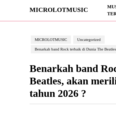
Skip
MUS
to
MICROLOTMUSIC
TE
content
Skip
to
content
MICROLOTMUSIC
Uncategorized
Benarkah band Rock terbaik di Dunia The Beatles,
Benarkah band Roc
Beatles, akan meril
tahun 2026 ?