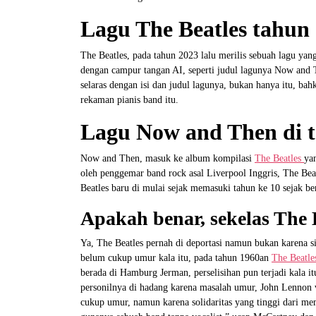
Lagu The Beatles tahun
The Beatles, pada tahun 2023 lalu merilis sebuah lagu yan
dengan campur tangan AI, seperti judul lagunya Now and 
selaras dengan isi dan judul lagunya, bukan hanya itu, ba
rekaman pianis band itu.
Lagu Now and Then di t
Now and Then, masuk ke album kompilasi
The Beatles
ya
oleh penggemar band rock asal Liverpool Inggris, The Bea
Beatles baru di mulai sejak memasuki tahun ke 10 sejak be
Apakah benar, sekelas The B
Ya, The Beatles pernah di deportasi namun bukan karena si
belum cukup umur kala itu, pada tahun 1960an
The Beatl
berada di Hamburg Jerman, perselisihan pun terjadi kala i
personilnya di hadang karena masalah umur, John Lennon v
cukup umur, namun karena solidaritas yang tinggi dari me