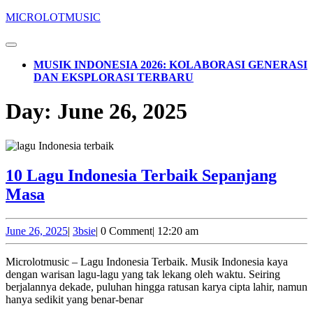
Skip
MICROLOTMUSIC
to
content
Open
Skip
Button
MUSIK INDONESIA 2026: KOLABORASI GENERASI
to
DAN EKSPLORASI TERBARU
content
CLOSE
Day:
June 26, 2025
BUTTON
10 Lagu Indonesia Terbaik Sepanjang
10
Masa
Lagu
Indonesia
June
3bsie
June 26, 2025
|
3bsie
|
0 Comment
|
12:20 am
26,
Terbaik
2025
Microlotmusic – Lagu Indonesia Terbaik. Musik Indonesia kaya
Sepanjang
dengan warisan lagu-lagu yang tak lekang oleh waktu. Seiring
Masa
berjalannya dekade, puluhan hingga ratusan karya cipta lahir, namun
hanya sedikit yang benar-benar