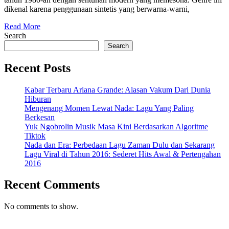
Retro
dikenal karena penggunaan sintetis yang berwarna-warni,
yang
Read
Wajib
Read More
More
Search
Didengar
Search
Recent Posts
Kabar Terbaru Ariana Grande: Alasan Vakum Dari Dunia
Hiburan
Mengenang Momen Lewat Nada: Lagu Yang Paling
Berkesan
Yuk Ngobrolin Musik Masa Kini Berdasarkan Algoritme
Tiktok
Nada dan Era: Perbedaan Lagu Zaman Dulu dan Sekarang
Lagu Viral di Tahun 2016: Sederet Hits Awal & Pertengahan
2016
Recent Comments
No comments to show.