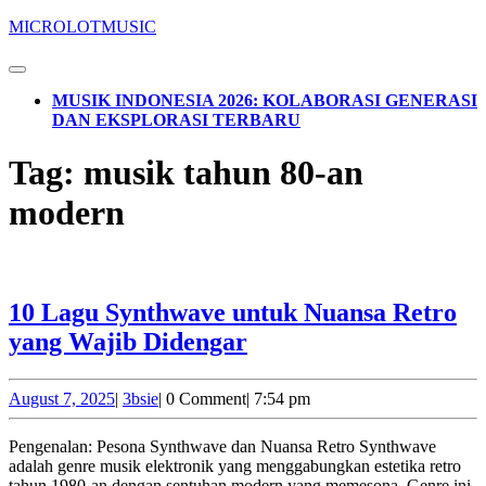
Skip
MICROLOTMUSIC
to
content
Open
Skip
Button
MUSIK INDONESIA 2026: KOLABORASI GENERASI
to
DAN EKSPLORASI TERBARU
content
CLOSE
Tag:
musik tahun 80-an
BUTTON
modern
10 Lagu Synthwave untuk Nuansa Retro
10
yang Wajib Didengar
Lagu
Synthwave
August
3bsie
August 7, 2025
|
3bsie
|
0 Comment
|
7:54 pm
7,
untuk
2025
Pengenalan: Pesona Synthwave dan Nuansa Retro Synthwave
Nuansa
adalah genre musik elektronik yang menggabungkan estetika retro
tahun 1980-an dengan sentuhan modern yang memesona. Genre ini