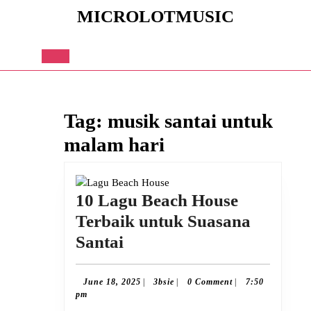
Skip
MICROLOTMUSIC
to
content
Skip
to
Open
content
Button
Tag:
musik santai untuk
malam hari
10 Lagu Beach House
Terbaik untuk Suasana
10
Santai
Lagu
Beach
June
3bsie
June 18, 2025
|
3bsie
|
0 Comment
|
7:50
18,
pm
House
2025