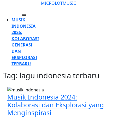
Skip
MICROLOTMUSIC
to
content
Open
MUSIK
Skip
Button
INDONESIA
to
2026:
content
KOLABORASI
GENERASI
DAN
EKSPLORASI
TERBARU
Tag:
lagu indonesia terbaru
CLOSE
BUTTON
Musik Indonesia 2024:
Kolaborasi dan Eksplorasi yang
Musik
Menginspirasi