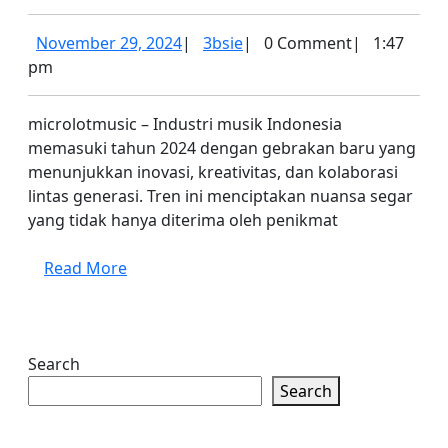
Indonesia
2024:
November
3bsie
November 29, 2024
|
3bsie
|
0 Comment
|
1:47
29,
Kolaborasi
pm
2024
dan
microlotmusic – Industri musik Indonesia
Eksplorasi
memasuki tahun 2024 dengan gebrakan baru yang
yang
menunjukkan inovasi, kreativitas, dan kolaborasi
Menginspirasi
lintas generasi. Tren ini menciptakan nuansa segar
yang tidak hanya diterima oleh penikmat
Read
Read More
More
Search
Search