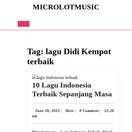
Skip
MICROLOTMUSIC
to
content
Skip
to
Open
content
Button
Tag:
lagu Didi Kempot
terbaik
10 Lagu Indonesia
10
Terbaik Sepanjang Masa
Lagu
Indon
June
3bsie
June 26, 2025
|
3bsie
|
0 Comment
|
12:20
26,
am
Terba
2025
Sepan