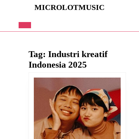
Skip
MICROLOTMUSIC
to
content
Skip
to
Open
content
Button
Tag:
Industri kreatif
Indonesia 2025