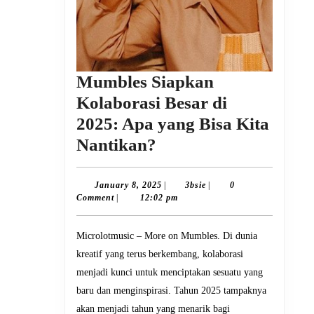
Mumbles Siapkan
Kolaborasi Besar di
2025: Apa yang Bisa Kita
Mumbles
Nantikan?
Siapkan
Kolaborasi
January
3bsie
January 8, 2025
|
3bsie
|
0
8,
Comment
|
12:02 pm
Besar
2025
di
Microlotmusic – More on Mumbles. Di dunia
2025:
kreatif yang terus berkembang, kolaborasi
Apa
menjadi kunci untuk menciptakan sesuatu yang
yang
baru dan menginspirasi. Tahun 2025 tampaknya
Bisa
akan menjadi tahun yang menarik bagi