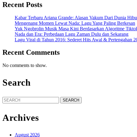
Recent Posts
Kabar Terbaru Ariana Grande: Alasan Vakum Dari Dunia Hibu
Mengenang Momen Lewat Nada: Lagu Yang Paling Berkesan
Yuk Ngobrolin Musik Masa Kini Berdasarkan Algoritme Tikto
Nada dan Era: Perbedaan Lagu Zaman Dulu dan Sekarang
Lagu Viral di Tahun 2016: Sederet Hits Awal & Pertengahan 2
Recent Comments
No comments to show.
Search
Search
for:
Archives
August 2026