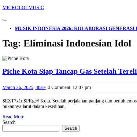
Skip
MICROLOTMUSIC
to
content
Open
Skip
Button
MUSIK INDONESIA 2026: KOLABORASI GENERAS
to
content
CLOSE
Tag:
Eliminasi Indonesian Idol
BUTTON
Piche Kota Siap Tancap Gas Setelah Tereli
March
3bsie
March 26, 2025
|
3bsie
|
0 Comment
|
12:07 pm
26,
2025
$EZT?x1n$PRg@ Kota. Setelah perjalanan panjang dan penuh emosi di panggung Indonesian Idol Season XIII, Piche Kota akhirnya harus mengakhiri langkahnya lebih cepat dari yang diharapkan. Namun,
bukannya larut dalam kesedihan,
Read
Read More
More
Search
Search