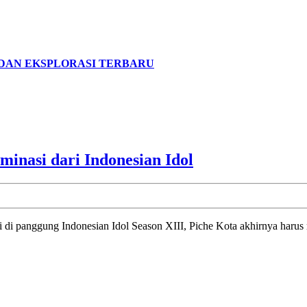
I DAN EKSPLORASI TERBARU
Piche
minasi dari Indonesian Idol
Kota
Siap
Tancap
Gas
Setelah
Tereliminasi
dari
Indonesian