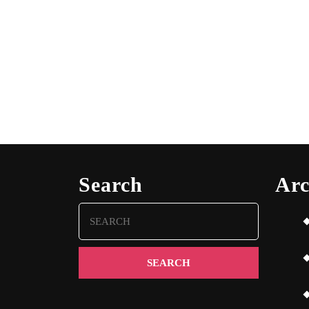
Search
Arc
Search
for: