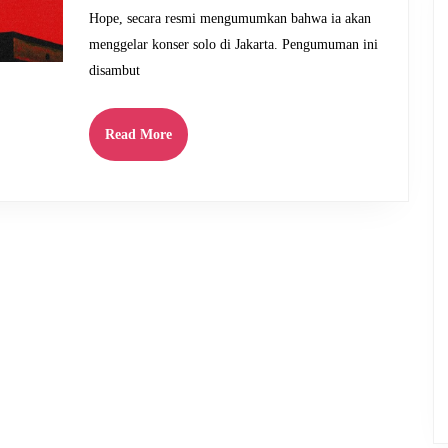
dengan
Hope, secara resmi mengumumkan bahwa ia akan
Konser
menggelar konser solo di Jakarta. Pengumuman ini
Solo
disambut
Perdananya
Read
Read More
More