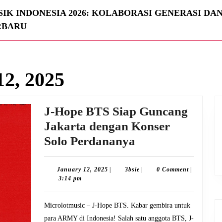
IK INDONESIA 2026: KOLABORASI GENERASI DA
RBARU
12, 2025
J-Hope BTS Siap Guncang
Jakarta dengan Konser
J-
Solo Perdananya
Hope
BTS
January
3bsie
January 12, 2025
|
3bsie
|
0 Comment
|
12,
3:14 pm
Siap
2025
Guncang
Microlotmusic – J-Hope BTS. Kabar gembira untuk
Jakarta
para ARMY di Indonesia! Salah satu anggota BTS, J-