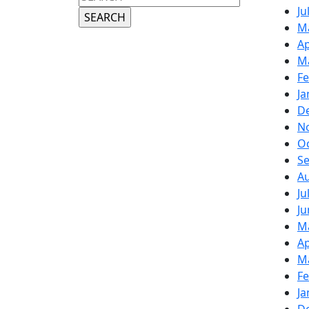
for:
Ju
M
Ap
M
Fe
Ja
D
N
O
S
A
Ju
Ju
M
Ap
M
Fe
Ja