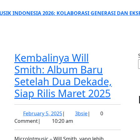
USIK INDONESIA 2026: KOLABORASI GENERASI DAN EKS
SE
TTON
Kembalinya Will
Smith: Album Baru
Setelah Dua Dekade,
Kemba
Siap Rilis Maret 2025
Will
February
3bsie
February 5, 2025
|
3bsie
|
0
Smith
5,
Comment
|
10:20 am
Albu
2025
Microlotmusic – Will Smith, yang lebih