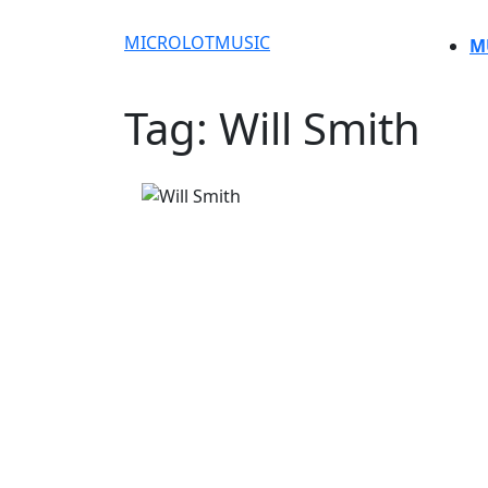
Skip
to
MICROLOTMUSIC
M
content
CLO
Skip
Tag:
Will Smith
BU
to
content