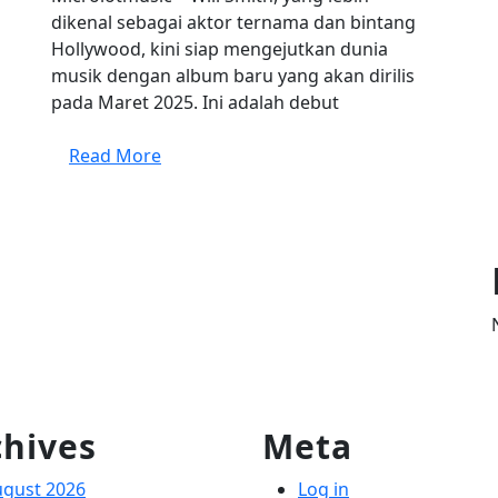
Baru
dikenal sebagai aktor ternama dan bintang
Setel
Hollywood, kini siap mengejutkan dunia
Dua
musik dengan album baru yang akan dirilis
pada Maret 2025. Ini adalah debut
Dekad
Read
Read More
Siap
More
Rilis
Maret
2025
chives
Meta
ugust 2026
Log in