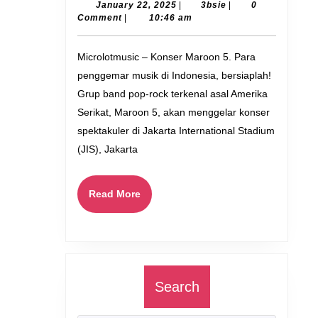
Akan
January
3bsie
January 22, 2025
|
3bsie
|
0
22,
Comment
|
10:46 am
Tampil
2025
di
Microlotmusic – Konser Maroon 5. Para
Jakarta
penggemar musik di Indonesia, bersiaplah!
International
Grup band pop-rock terkenal asal Amerika
Stadium
Serikat, Maroon 5, akan menggelar konser
pada
spektakuler di Jakarta International Stadium
(JIS), Jakarta
1
Februari
Read
Read More
2025
More
Search