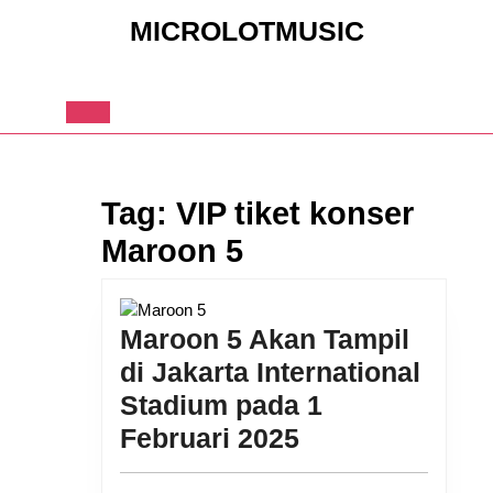
Skip
MICROLOTMUSIC
to
content
Skip
to
content
Open
Button
Tag:
VIP tiket konser
Maroon 5
Maroon 5 Akan Tampil
di Jakarta International
Stadium pada 1
Maroon
Februari 2025
5