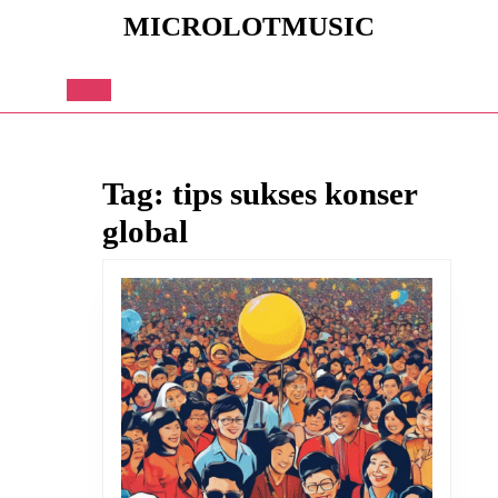
Skip
MICROLOTMUSIC
to
content
Skip
to
Open
content
Button
Tag:
tips sukses konser
global