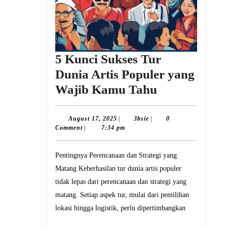
5 Kunci Sukses Tur
Dunia Artis Populer yang
5
Wajib Kamu Tahu
Kunci
Sukses
August
3bsie
August 17, 2025
|
3bsie
|
0
17,
Comment
|
7:34 pm
Tur
2025
Dunia
Pentingnya Perencanaan dan Strategi yang
Artis
Matang Keberhasilan tur dunia artis populer
Populer
tidak lepas dari perencanaan dan strategi yang
yang
matang. Setiap aspek tur, mulai dari pemilihan
Wajib
lokasi hingga logistik, perlu dipertimbangkan
Kamu