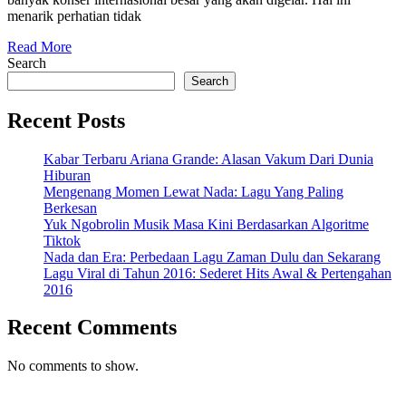
Februari
menarik perhatian tidak
2025?
Read
Read More
More
Search
Search
Recent Posts
Kabar Terbaru Ariana Grande: Alasan Vakum Dari Dunia
Hiburan
Mengenang Momen Lewat Nada: Lagu Yang Paling
Berkesan
Yuk Ngobrolin Musik Masa Kini Berdasarkan Algoritme
Tiktok
Nada dan Era: Perbedaan Lagu Zaman Dulu dan Sekarang
Lagu Viral di Tahun 2016: Sederet Hits Awal & Pertengahan
2016
Recent Comments
No comments to show.