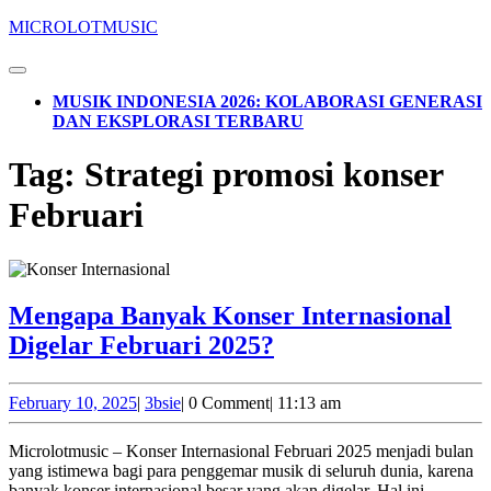
Skip
MICROLOTMUSIC
to
content
Open
Skip
Button
MUSIK INDONESIA 2026: KOLABORASI GENERASI
to
DAN EKSPLORASI TERBARU
content
CLOSE
Tag:
Strategi promosi konser
BUTTON
Februari
Mengapa Banyak Konser Internasional
Mengapa
Digelar Februari 2025?
Banyak
Konser
February
3bsie
February 10, 2025
|
3bsie
|
0 Comment
|
11:13 am
10,
Internasional
2025
Microlotmusic – Konser Internasional Februari 2025 menjadi bulan
Digelar
yang istimewa bagi para penggemar musik di seluruh dunia, karena
banyak konser internasional besar yang akan digelar. Hal ini