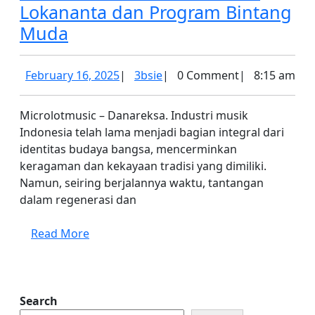
Lokananta dan Program Bintang
Danareksa
Muda
Dorong
Regenerasi
February
3bsie
February 16, 2025
|
3bsie
|
0 Comment
|
8:15 am
Musik
16,
2025
Indonesia:
Microlotmusic – Danareksa. Industri musik
Indonesia telah lama menjadi bagian integral dari
Revitalisasi
identitas budaya bangsa, mencerminkan
Lokananta
keragaman dan kekayaan tradisi yang dimiliki.
dan
Namun, seiring berjalannya waktu, tantangan
Program
dalam regenerasi dan
Bintang
Read
Read More
Muda
More
Search