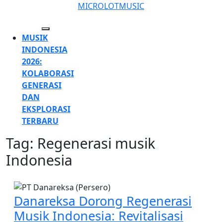
Skip
MICROLOTMUSIC
to
content
Open
MUSIK
Skip
Button
INDONESIA
to
2026:
content
KOLABORASI
GENERASI
DAN
EKSPLORASI
TERBARU
Tag:
Regenerasi musik
CLOSE
BUTTON
Indonesia
Danareksa Dorong Regenerasi
Musik Indonesia: Revitalisasi