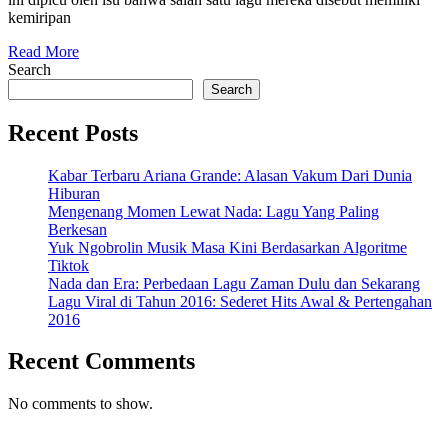
Apa
kemiripan
Sih
Read
Mirip
Read More
More
Search
APT.
Search
Rose
Recent Posts
BLACKPI
Kabar Terbaru Ariana Grande: Alasan Vakum Dari Dunia
Hiburan
Mengenang Momen Lewat Nada: Lagu Yang Paling
Berkesan
Yuk Ngobrolin Musik Masa Kini Berdasarkan Algoritme
Tiktok
Nada dan Era: Perbedaan Lagu Zaman Dulu dan Sekarang
Lagu Viral di Tahun 2016: Sederet Hits Awal & Pertengahan
2016
Recent Comments
No comments to show.