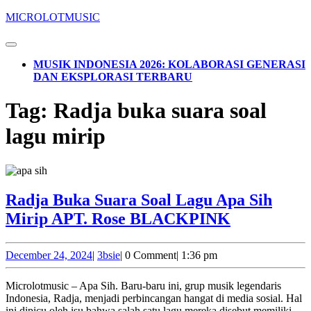
Skip
MICROLOTMUSIC
to
content
Open
Skip
Button
MUSIK INDONESIA 2026: KOLABORASI GENERASI
to
DAN EKSPLORASI TERBARU
content
CLOSE
Tag:
Radja buka suara soal
BUTTON
lagu mirip
Radja Buka Suara Soal Lagu Apa Sih
Radja
Mirip APT. Rose BLACKPINK
Buka
Suara
December
3bsie
December 24, 2024
|
3bsie
|
0 Comment
|
1:36 pm
24,
Soal
2024
Microlotmusic – Apa Sih. Baru-baru ini, grup musik legendaris
Lagu
Indonesia, Radja, menjadi perbincangan hangat di media sosial. Hal
ini dipicu oleh isu bahwa salah satu lagu mereka disebut memiliki