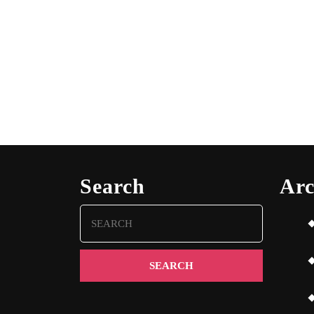
Search
Arc
Search
for: