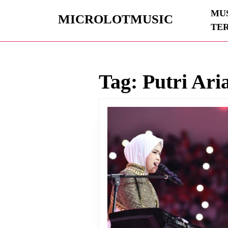
Skip
MUS
to
MICROLOTMUSIC
TE
content
Skip
to
content
Tag:
Putri Ari