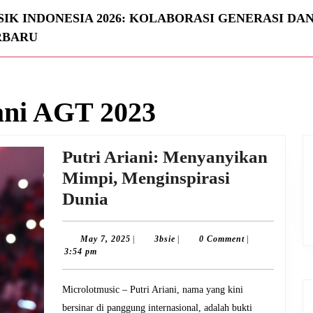
IK INDONESIA 2026: KOLABORASI GENERASI DA
RBARU
ani AGT 2023
Putri Ariani: Menyanyikan
Mimpi, Menginspirasi
Putri
Dunia
Ariani:
Menyanyikan
May
3bsie
May 7, 2025
|
3bsie
|
0 Comment
|
7,
3:54 pm
Mimpi,
2025
Menginspirasi
Microlotmusic – Putri Ariani, nama yang kini
Dunia
bersinar di panggung internasional, adalah bukti