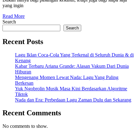
Valentine
yang ingin
Lewat
Read
“Be
Read More
More
Search
My
Search
Bee”
Recent Posts
Lagu Iklan Coca-Cola Yang Terkenal di Seluruh Dunia & di
Kenang
Kabar Terbaru Ariana Grande: Alasan Vakum Dari Dunia
Hiburan
Mengenang Momen Lewat Nada: Lagu Yang Paling
Berkesan
Yuk Ngobrolin Musik Masa Kini Berdasarkan Algoritme
Tiktok
Nada dan Era: Perbedaan Lagu Zaman Dulu dan Sekarang
Recent Comments
No comments to show.