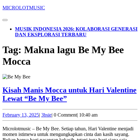
Skip
MICROLOTMUSIC
to
content
Open
Skip
Button
MUSIK INDONESIA 2026: KOLABORASI GENERASI
to
DAN EKSPLORASI TERBARU
content
CLOSE
Tag:
Makna lagu Be My Bee
BUTTON
Mocca
Kisah Manis Mocca untuk Hari Valentine
Kisah
Lewat “Be My Bee”
Manis
Mocca
February
3bsie
February 13, 2025
|
3bsie
|
0 Comment
|
10:40 am
13,
untuk
2025
Microlotmusic – Be My Bee. Setiap tahun, Hari Valentine menjadi
Hari
momen istimewa untuk mengungkapkan cinta dan kasih sayang.
Bukan hanya bagi pasangan kekasih, tetapi juga bagi siapa saja