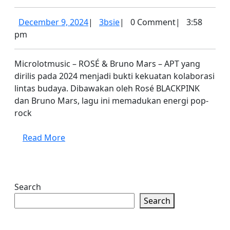
dan
Bruno
December
3bsie
December 9, 2024
|
3bsie
|
0 Comment
|
3:58
Mars
9,
pm
2024
dalam
Microlotmusic – ROSÉ & Bruno Mars – APT yang
Kolaborasi
dirilis pada 2024 menjadi bukti kekuatan kolaborasi
Luar
lintas budaya. Dibawakan oleh Rosé BLACKPINK
Biasa:
dan Bruno Mars, lagu ini memadukan energi pop-
Lagu
rock
“APT”
Read
Read More
More
Search
Search