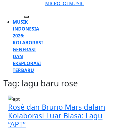
Skip
MICROLOTMUSIC
to
content
Open
MUSIK
Skip
Button
INDONESIA
to
2026:
content
KOLABORASI
GENERASI
DAN
EKSPLORASI
TERBARU
Tag:
lagu baru rose
CLOSE
BUTTON
Rosé dan Bruno Mars dalam
Kolaborasi Luar Biasa: Lagu
Rosé
“APT”