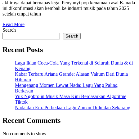
ke
akhirnya dapat bernapas lega. Penyanyi pop kenamaan asal Kanada
Dunia
ini dikonfirmasi akan kembali ke industri musik pada tahun 2025
setelah empat tahun
Musik
Read
pada
Read More
More
Search
2025
Search
Setelah
Recent Posts
Empat
Tahun
Lagu Iklan Coca-Cola Yang Terkenal di Seluruh Dunia & di
Vakum
Kenang
Kabar Terbaru Ariana Grande: Alasan Vakum Dari Dunia
Hiburan
Mengenang Momen Lewat Nada: Lagu Yang Paling
Berkesan
Yuk Ngobrolin Musik Masa Kini Berdasarkan Algoritme
Tiktok
Nada dan Era: Perbedaan Lagu Zaman Dulu dan Sekarang
Recent Comments
No comments to show.