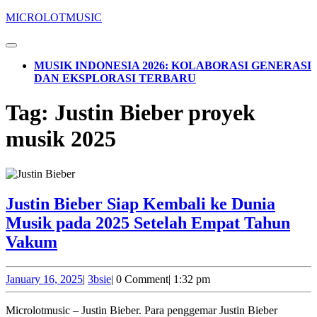
Skip
MICROLOTMUSIC
to
content
Open
Skip
Button
MUSIK INDONESIA 2026: KOLABORASI GENERASI
to
DAN EKSPLORASI TERBARU
content
CLOSE
Tag:
Justin Bieber proyek
BUTTON
musik 2025
Justin Bieber Siap Kembali ke Dunia
Musik pada 2025 Setelah Empat Tahun
Justin
Vakum
Bieber
Siap
January
3bsie
January 16, 2025
|
3bsie
|
0 Comment
|
1:32 pm
16,
Kembali
2025
Microlotmusic – Justin Bieber. Para penggemar Justin Bieber