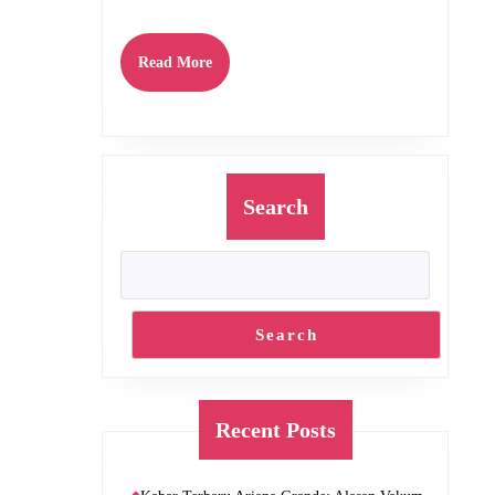
Setelah
Empat
Read
Read More
More
Tahun
Vakum
Search
Search
Recent Posts