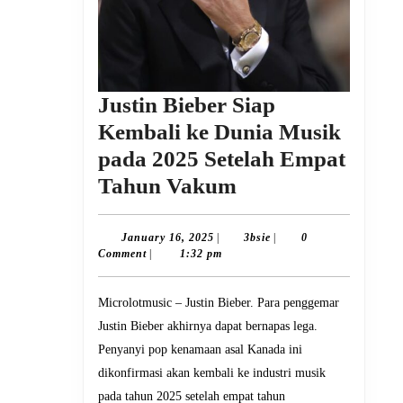
Justin Bieber Siap
Kembali ke Dunia Musik
pada 2025 Setelah Empat
Justin
Tahun Vakum
Bieber
Siap
January
3bsie
January 16, 2025
|
3bsie
|
0
16,
Comment
|
1:32 pm
Kembali
2025
ke
Microlotmusic – Justin Bieber. Para penggemar
Dunia
Justin Bieber akhirnya dapat bernapas lega.
Musik
Penyanyi pop kenamaan asal Kanada ini
pada
dikonfirmasi akan kembali ke industri musik
2025
pada tahun 2025 setelah empat tahun