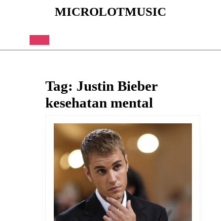
Skip
MICROLOTMUSIC
to
content
Skip
to
Open
content
Button
Tag:
Justin Bieber
kesehatan mental