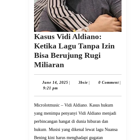
Kasus Vidi Aldiano:
Ketika Lagu Tanpa Izin
Bisa Berujung Rugi
Kasus
Miliaran
Vidi
Aldiano:
June
3bsie
June 14, 2025
|
3bsie
|
0 Comment
|
14,
9:21 pm
Ketika
2025
Lagu
Microlotmusic – Vidi Aldiano. Kasus hukum
Tanpa
yang menimpa penyanyi Vidi Aldiano menjadi
Izin
perbincangan hangat di dunia hiburan dan
Bisa
hukum. Musisi yang dikenal lewat lagu Nuansa
Berujung
Bening kini harus menghadapi gugatan