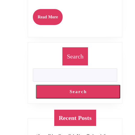
Rugi
Miliaran
Read
Read More
More
Search
Search
Recent Posts