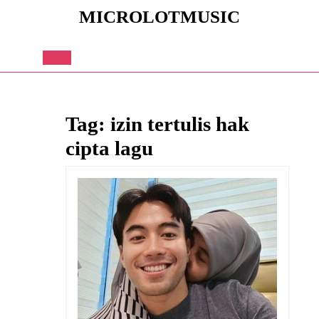
Skip
MICROLOTMUSIC
to
content
Skip
to
Open
content
Button
Tag:
izin tertulis hak
cipta lagu