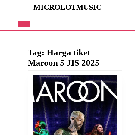
Skip
MICROLOTMUSIC
to
content
Skip
to
Open
content
Button
Tag:
Harga tiket
Maroon 5 JIS 2025