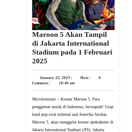
Maroon 5 Akan Tampil
di Jakarta International
Stadium pada 1 Februari
Maroon
2025
5
Akan
January
3bsie
January 22, 2025
|
3bsie
|
0
22,
Comment
|
10:46 am
Tampil
2025
di
Microlotmusic – Konser Maroon 5. Para
Jakarta
penggemar musik di Indonesia, bersiaplah! Grup
International
band pop-rock terkenal asal Amerika Serikat,
Stadium
Maroon 5, akan menggelar konser spektakuler di
pada
Jakarta International Stadium (JIS), Jakarta