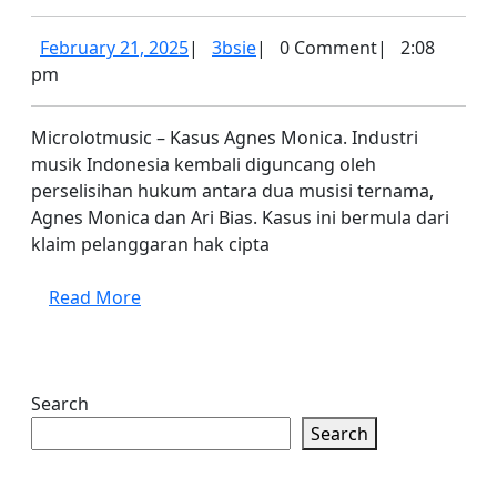
Royalti
Antara
February
3bsie
February 21, 2025
|
3bsie
|
0 Comment
|
2:08
Agnes
21,
pm
2025
Monica
Microlotmusic – Kasus Agnes Monica. Industri
dan
musik Indonesia kembali diguncang oleh
Ari
perselisihan hukum antara dua musisi ternama,
Bias
Agnes Monica dan Ari Bias. Kasus ini bermula dari
Berujung
klaim pelanggaran hak cipta
Denda
Read
Read More
More
Search
Search