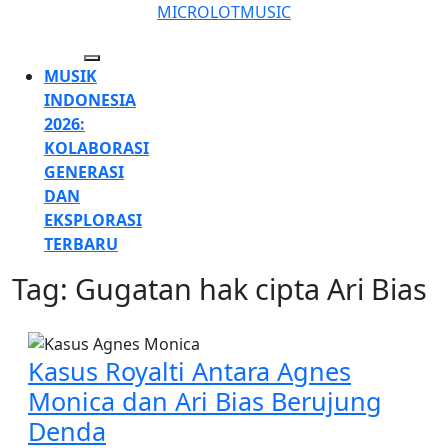
Skip
MICROLOTMUSIC
to
content
Open
MUSIK
Skip
Button
INDONESIA
to
2026:
content
KOLABORASI
GENERASI
DAN
EKSPLORASI
TERBARU
Tag:
Gugatan hak cipta Ari Bias
CLOSE
BUTTON
Kasus Royalti Antara Agnes
Monica dan Ari Bias Berujung
Kasus
Denda