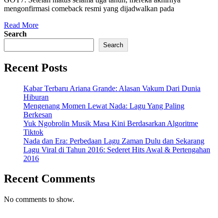
Si
mengonfirmasi comeback resmi yang dijadwalkan pada
Ke
Read
ke
Read More
More
Search
Pa
Search
Mu
Recent Posts
Kabar Terbaru Ariana Grande: Alasan Vakum Dari Dunia
Hiburan
Mengenang Momen Lewat Nada: Lagu Yang Paling
Berkesan
Yuk Ngobrolin Musik Masa Kini Berdasarkan Algoritme
Tiktok
Nada dan Era: Perbedaan Lagu Zaman Dulu dan Sekarang
Lagu Viral di Tahun 2016: Sederet Hits Awal & Pertengahan
2016
Recent Comments
No comments to show.