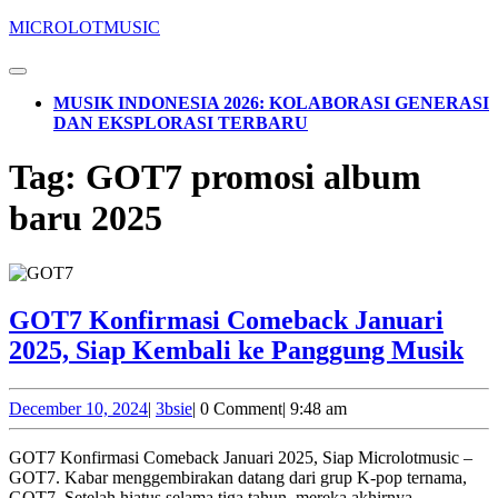
Skip
MICROLOTMUSIC
to
content
Open
Skip
Button
MUSIK INDONESIA 2026: KOLABORASI GENERASI
to
DAN EKSPLORASI TERBARU
content
CLOSE
Tag:
GOT7 promosi album
BUTTON
baru 2025
GOT7 Konfirmasi Comeback Januari
G
2025, Siap Kembali ke Panggung Musik
Ko
Co
December
3bsie
December 10, 2024
|
3bsie
|
0 Comment
|
9:48 am
10,
Ja
2024
GOT7 Konfirmasi Comeback Januari 2025, Siap Microlotmusic –
20
GOT7. Kabar menggembirakan datang dari grup K-pop ternama,
GOT7. Setelah hiatus selama tiga tahun, mereka akhirnya