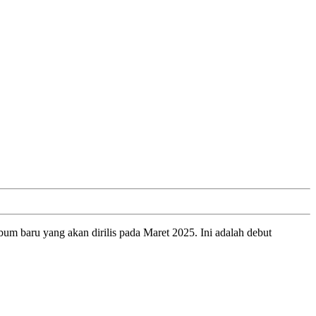
alinya
h:
m
bum baru yang akan dirilis pada Maret 2025. Ini adalah debut
ah
de,