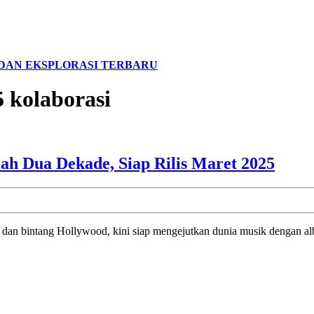
I DAN EKSPLORASI TERBARU
 kolaborasi
Kemb
ah Dua Dekade, Siap Rilis Maret 2025
Will
Smit
Albu
ama dan bintang Hollywood, kini siap mengejutkan dunia musik dengan al
Baru
Setel
Dua
Deka
Siap