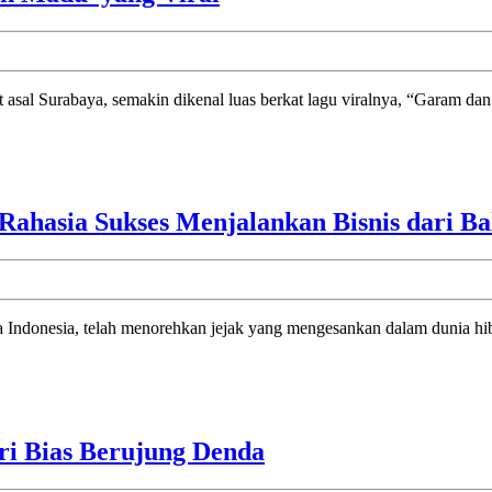
Naykilla:
Penyanyi
Lagu
‘Garam
dan
Madu’
yang
ahasia Sukses Menjalankan Bisnis dari Ba
Viral
Kasus
ri Bias Berujung Denda
Royalti