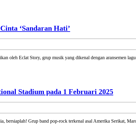
Lag
di
Tah
Eclat
Cinta ‘Sandaran Hati’
202
Story
Sete
Sambut
‘Ba
2025
Ada
dengan
di
Harmoni
202
Cinta
‘Sandaran
Maroo
ional Stadium pada 1 Februari 2025
Hati’
5
Akan
Tampil
di
Jakart