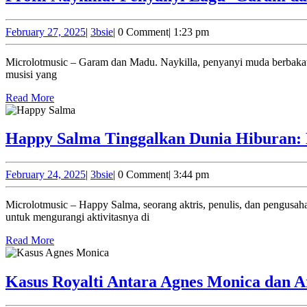
February
3bsie
February 27, 2025
|
3bsie
|
0 Comment
|
1:23 pm
27,
2025
Microlotmusic – Garam dan Madu. Naykilla, penyanyi muda berbakat asal Surabaya, semakin dikenal luas berkat lagu viralnya, “Garam dan Madu”. Lahir pada Januari 2002, Naykilla berasal dari keluarga
musisi yang
Read
Read More
More
Happy Salma Tinggalkan Dunia Hiburan: R
February
3bsie
February 24, 2025
|
3bsie
|
0 Comment
|
3:44 pm
24,
2025
Microlotmusic – Happy Salma, seorang aktris, penulis, dan pengusaha Indonesia, telah menorehkan jejak yang mengesankan dalam dunia hiburan tanah air. Namun, beberapa tahun terakhir, ia memutuskan
untuk mengurangi aktivitasnya di
Read
Read More
More
Kasus Royalti Antara Agnes Monica dan A