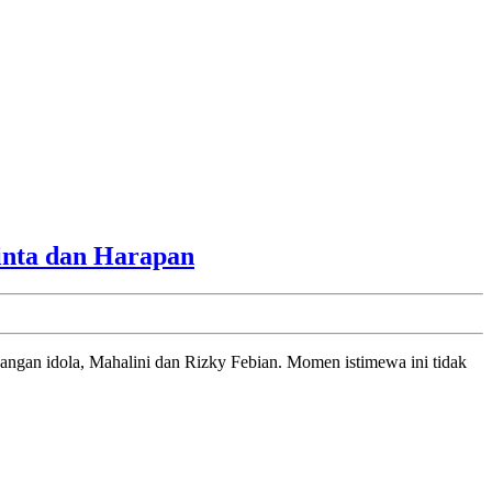
Kelahiran
inta dan Harapan
Anak
Pertama
Mahalini
dan
Rizky
Febian:
Awal
Kehidupan