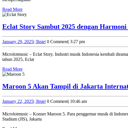
Read
Read More
More
Eclat Story Sambut 2025 dengan Harmoni 
January
3bsie
January 29, 2025
|
3bsie
|
0 Comment
|
3:27 pm
29,
2025
Microlotmusic – Eclat Story. Industri musik Indonesia kembali diramaikan oleh Eclat Story, grup musik yang dikenal dengan aransemen lagu-lagu pop romantis dan suara merdu para personelnya. Mengawali
tahun 2025, Eclat
Read
Read More
More
Maroon 5 Akan Tampil di Jakarta Internat
January
3bsie
January 22, 2025
|
3bsie
|
0 Comment
|
10:46 am
22,
2025
Microlotmusic – Konser Maroon 5. Para penggemar musik di Indonesia, bersiaplah! Grup band pop-rock terkenal asal Amerika Serikat, Maroon 5, akan menggelar konser spektakuler di Jakarta International
Stadium (JIS), Jakarta