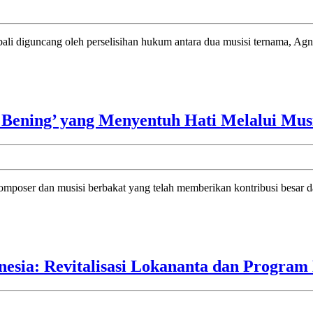
Antara
Agnes
Monica
dan
Ari
Bias
 Bening’ yang Menyentuh Hati Melalui Mus
Berujung
Denda
esia: Revitalisasi Lokananta dan Progra