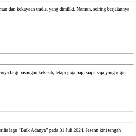
Musik
Indonesia:
Revitalisasi
Lokananta
dan
Program
Bintang
Muda
a bagi pasangan kekasih, tetapi juga bagi siapa saja yang ingin
enn
p
s
ih
yak