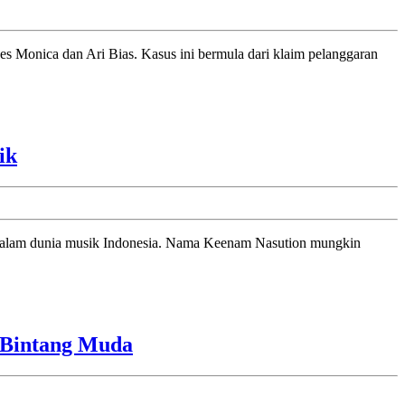
Bali
Keenam
ik
Nasution:
Pencipta
Lagu
‘Nuansa
Bening’
yang
Menyentuh
Danareksa
m Bintang Muda
Hati
Dorong
Melalui
Regenerasi
Musik