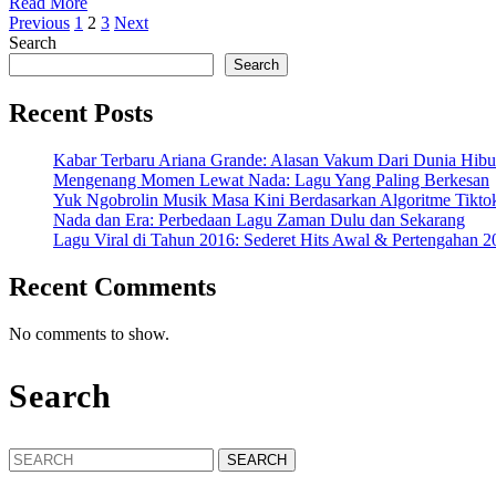
Read
Read More
Posts
More
Previous
1
2
3
Next
Search
pagination
Search
Recent Posts
Kabar Terbaru Ariana Grande: Alasan Vakum Dari Dunia Hibu
Mengenang Momen Lewat Nada: Lagu Yang Paling Berkesan
Yuk Ngobrolin Musik Masa Kini Berdasarkan Algoritme Tikto
Nada dan Era: Perbedaan Lagu Zaman Dulu dan Sekarang
Lagu Viral di Tahun 2016: Sederet Hits Awal & Pertengahan 2
Recent Comments
No comments to show.
Search
Search
for: