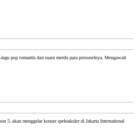
u
un
5
lah
ik
nya’
4
n
a