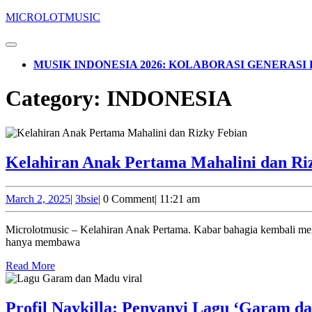
Skip
MICROLOTMUSIC
to
content
Open
Skip
Button
MUSIK INDONESIA 2026: KOLABORASI GENERAS
to
content
CLOSE
Category:
INDONESIA
BUTTON
Kelahiran Anak Pertama Mahalini dan Ri
March
3bsie
March 2, 2025
|
3bsie
|
0 Comment
|
11:21 am
2,
2025
Microlotmusic – Kelahiran Anak Pertama. Kabar bahagia kembali menggema di dunia hiburan Tanah Air dengan kelahiran anak pertama pasangan idola, Mahalini dan Rizky Febian. Momen istimewa ini tidak
hanya membawa
Read
Read More
More
Profil Naykilla: Penyanyi Lagu ‘Garam d