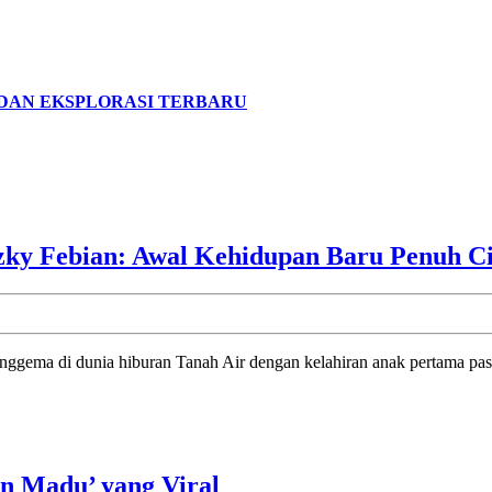
I DAN EKSPLORASI TERBARU
zky Febian: Awal Kehidupan Baru Penuh C
Profil
an Madu’ yang Viral