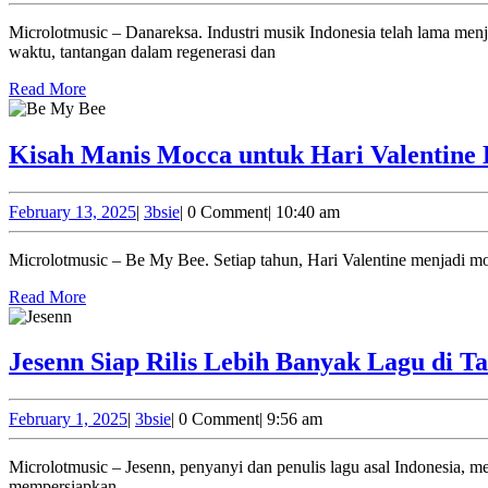
16,
2025
Microlotmusic – Danareksa. Industri musik Indonesia telah lama menjadi bagian integral dari identitas budaya bangsa, mencerminkan keragaman dan kekayaan tradisi yang dimiliki. Namun, seiring berjalannya
waktu, tantangan dalam regenerasi dan
Read
Read More
More
Kisah Manis Mocca untuk Hari Valentine
February
3bsie
February 13, 2025
|
3bsie
|
0 Comment
|
10:40 am
13,
2025
Microlotmusic – Be My Bee. Setiap tahun, Hari Valentine menjadi 
Read
Read More
More
Jesenn Siap Rilis Lebih Banyak Lagu di Ta
February
3bsie
February 1, 2025
|
3bsie
|
0 Comment
|
9:56 am
1,
2025
Microlotmusic – Jesenn, penyanyi dan penulis lagu asal Indonesia, menutup tahun 2024 dengan langkah penuh optimisme. Setelah sukses merilis lagu “Baik Adanya” pada 31 Juli 2024, Jesenn kini tengah
mempersiapkan