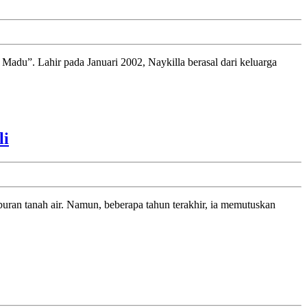
Baru
Penuh
Cinta
dan
Harapan
Happy
li
Salma
Tinggalkan
Dunia
Hiburan:
Rahasia
Sukses
Menjalankan
Bisnis
dari