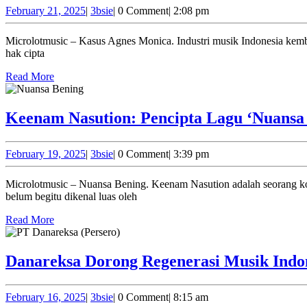
February
3bsie
February 21, 2025
|
3bsie
|
0 Comment
|
2:08 pm
21,
2025
Microlotmusic – Kasus Agnes Monica. Industri musik Indonesia kembali diguncang oleh perselisihan hukum antara dua musisi ternama, Agnes Monica dan Ari Bias. Kasus ini bermula dari klaim pelanggaran
hak cipta
Read
Read More
More
Keenam Nasution: Pencipta Lagu ‘Nuansa
February
3bsie
February 19, 2025
|
3bsie
|
0 Comment
|
3:39 pm
19,
2025
Microlotmusic – Nuansa Bening. Keenam Nasution adalah seorang komposer dan musisi berbakat yang telah memberikan kontribusi besar dalam dunia musik Indonesia. Nama Keenam Nasution mungkin
belum begitu dikenal luas oleh
Read
Read More
More
Danareksa Dorong Regenerasi Musik Indon
February
3bsie
February 16, 2025
|
3bsie
|
0 Comment
|
8:15 am