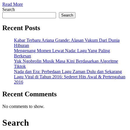
Read
pada
Read More
More
Search
2025
Search
Recent Posts
Kabar Terbaru Ariana Grande: Alasan Vakum Dari Dunia
Hiburan
Mengenang Momen Lewat Nada: Lagu Yang Paling
Berkesan
Yuk Ngobrolin Musik Masa Kini Berdasarkan Algoritme
Tiktok
Nada dan Era: Perbedaan Lagu Zaman Dulu dan Sekarang
Lagu Viral di Tahun 2016: Sederet Hits Awal & Pertengahan
2016
Recent Comments
No comments to show.
Search