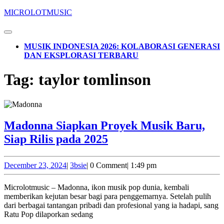
Skip
MICROLOTMUSIC
to
content
Open
Skip
Button
MUSIK INDONESIA 2026: KOLABORASI GENERASI
to
DAN EKSPLORASI TERBARU
content
CLOSE
Tag:
taylor tomlinson
BUTTON
Madonna Siapkan Proyek Musik Baru,
Madonna
Siap Rilis pada 2025
Siapkan
Proyek
December
3bsie
December 23, 2024
|
3bsie
|
0 Comment
|
1:49 pm
23,
Musik
2024
Microlotmusic – Madonna, ikon musik pop dunia, kembali
Baru,
memberikan kejutan besar bagi para penggemarnya. Setelah pulih
Siap
dari berbagai tantangan pribadi dan profesional yang ia hadapi, sang
Ratu Pop dilaporkan sedang
Rilis