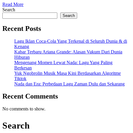
Read
Glo
Read More
More
Search
Era
Search
Bar
Recent Posts
Mus
Kor
Lagu Iklan Coca-Cola Yang Terkenal di Seluruh Dunia & di
Kenang
Kabar Terbaru Ariana Grande: Alasan Vakum Dari Dunia
Hiburan
Mengenang Momen Lewat Nada: Lagu Yang Paling
Berkesan
Yuk Ngobrolin Musik Masa Kini Berdasarkan Algoritme
Tiktok
Nada dan Era: Perbedaan Lagu Zaman Dulu dan Sekarang
Recent Comments
No comments to show.
Search