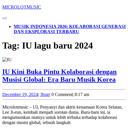
Skip
MICROLOTMUSIC
to
content
Open
Skip
Button
MUSIK INDONESIA 2026: KOLABORASI GENERASI
to
DAN EKSPLORASI TERBARU
content
CLOSE
Tag:
IU lagu baru 2024
BUTTON
IU Kini Buka Pintu Kolaborasi dengan
IU
Musisi Global: Era Baru Musik Korea
Kin
Buk
December
3bsie
December 19, 2024
|
3bsie
|
0 Comment
|
8:17 am
19,
Pin
2024
Microlotmusic – UI, Penyanyi dan aktris kenamaan Korea Selatan,
Kol
Lee Ji-eun, kembali menjadi sorotan dunia. Baru-baru ini, ia
den
mengumumkan niatnya untuk lebih terbuka terhadap kolaborasi
dengan musisi global, sebuah langkah
Mus